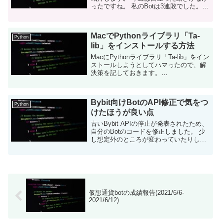
ったですね。 私のBotは3連敗でした。
仮想通貨botについて 仮想通貨を自動で
売買するツールをpythonで構築しまし
た。現在はビット...
MacでPythonライブラリ「Ta-
Python
lib」をインストールする方法
MacにPythonライブラリ「Ta-lib」をイン
ストールしようとしてハマったので、解
決策を記しておきます。
macOS「Catalina」で動作確認できまし
た。 Ta-libとは？ Pythonで簡単にテクニ
カル指標を...
Bybit向けBotのAPI修正で気をつ
Python
けたほうが良い点
古いBybit APIの停止が発表されたため、
自分のBotのコードを修正しました。 少
し想定外のところが変わっていたりした
ので、私が把握したレベルの情報を共有
します。 まだ終わってない人は急いだ急
いだほうがいいかと思います。 ...
仮想通貨botの成績報告(2021/6/6-
2021/6/12)