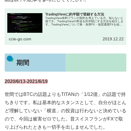
TradingViewに約半額で登録する方法
TradingView有料プランの契約を考えている方、知らないと
損です。TradingViewの料金を約半額にする方法を紹介しま
す。TradingViewについて株・為替FX・仮想通貨FXを始め
た方には必須のツールとなっているT...
ccie-go.com
2019.12.22
期間
2020/6/13-2021/6/19
世間ではBTCの話題よりもTITANの「1/12億」の話題で持
ちきりです。私は基本的なスタンスとして、自分がほとん
ど理解していない「横道」の投資は行わないと決めている
ので、今回は被害ゼロでした。昔スイスフランがFXで取
り上げられたときも一切手を出しませんでした。