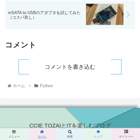
mSATA to USBのアダプタを試してみた
（コスパ良し）
コメント
コメントを書き込む
ホーム
Python
CCIE TOZAIとITを楽しむブログ
© 2015 CCIE TOZAIとITを楽しむブログ.
メニュー
ホーム
検索
トップ
サイドバー