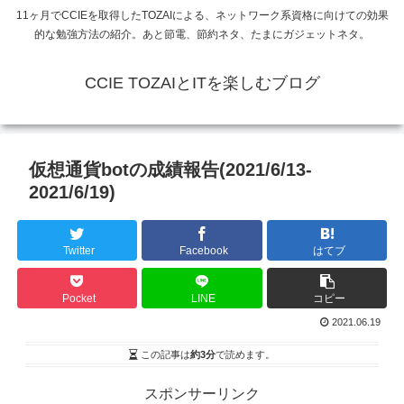
11ヶ月でCCIEを取得したTOZAIによる、ネットワーク系資格に向けての効果
的な勉強方法の紹介。あと節電、節約ネタ、たまにガジェットネタ。
CCIE TOZAIとITを楽しむブログ
仮想通貨botの成績報告(2021/6/13-
2021/6/19)
Twitter
Facebook
はてブ
Pocket
LINE
コピー
2021.06.19
この記事は
約3分
で読めます。
スポンサーリンク