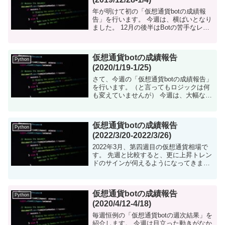
年が明けて初の「仮想通貨botの成績報
告」を行います。 今週は、横ばいとなり
ました。 12月の後半はBotの苦手なレン
ジ相場が続いたので、仕方ないです。 仮
想通貨botについて 仮想通貨を自動で売
買するツールをpyt...
仮想通貨botの成績報告
Python
(2020/1/19-1/25)
さて、今週の「仮想通貨botの成績報告」
を行います。（と言ってもロジックは何
も変えていませんが） 今週は、大幅な増
益となりました。 資産2倍までもうすぐ
です！！ 仮想通貨botについて 仮想通貨
を自動で売買するツール...
仮想通貨botの成績報告
Python
(2022/3/20-2022/3/26)
2022年3月、第四週目の仮想通貨相場で
す。 先週と比較すると、更に上昇トレン
ドのサインが伺えるようになってきまし
た。しかし、まだまだ安心できるレベル
ではありません。Bot自体も様子見継続で
す。 仮想通貨botについて...
仮想通貨botの成績報告
Python
(2020/4/12-4/18)
毎週恒例の「仮想通貨botの週次結果」を
紹介します。 今週は目立った動きがなか