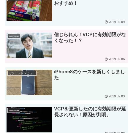
おすすめ！
2019.02.09
信じられん！VCPに有効期限がな
vmware
くなった！？
2019.02.06
iPhone8のケースを新しくしまし
ガジェットレビュー
た
2019.02.03
VCPを更新したのに有効期限が延
vmware
長されない！原因が判明。