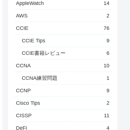
AppleWatch
14
AWS
2
CCIE
76
CCIE Tips
9
CCIE書籍レビュー
6
CCNA
10
CCNA練習問題
1
CCNP
9
Cisco Tips
2
CISSP
11
DeFi
4