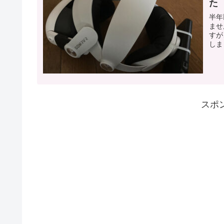
た
半年
ませ
すが
しま
スポ