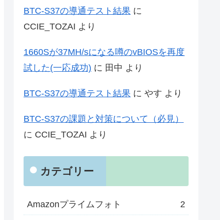
BTC-S37の導通テスト結果
に
CCIE_TOZAI
より
1660Sが37MH/sになる噂のvBIOSを再度
試した(一応成功)
に
田中
より
BTC-S37の導通テスト結果
に
やす
より
BTC-S37の課題と対策について（必見）
に
CCIE_TOZAI
より
カテゴリー
Amazonプライムフォト
2