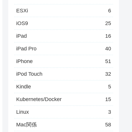
ESXi
6
iOS9
25
iPad
16
iPad Pro
40
iPhone
51
iPod Touch
32
Kindle
5
Kubernetes/Docker
15
Linux
3
Mac関係
58