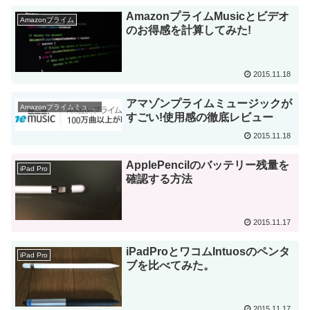
AmazonプライムMusicとビデオ
Amazonプライム
のお得感を計算してみた!
2015.11.18
アマゾンプライムミュージックが
Amazonプライムミュージック
すごい!使用感の徹底レビュー
2015.11.18
ApplePencilのバッテリー残量を
iPad Pro
確認する方法
2015.11.17
iPadProとワコムIntuosのペンタ
iPad Pro
ブを比べてみた。
2015.11.17