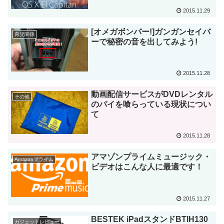
2015.11.29
[オメガボンバー!]ガンガンセイバ
育児関係
ーで秘密の音を出してみよう!
2015.11.28
動画配信サービスがDVDレンタル
その他
のパイを喰らっている現状につい
て
2015.11.28
アマゾンプライムミュージック・
Amazonプライム
ビデオはこんな人に最適です！
2015.11.27
BESTEK iPadスタンドBTIH130
ガジェットレビュー