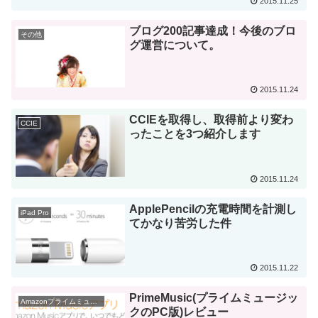
2015.11.25
ブログ200記事達成！今後のブロ
その他
グ運営について。
2015.11.24
CCIEを取得し、取得前より変わ
CCIE
ったことを3つ紹介します
2015.11.24
ApplePencilの充電時間を計測し
iPad Pro
てかなり苦労した件
2015.11.22
PrimeMusic(プライムミュージッ
Amazonプライムミュージック
クのPC版)レビュー