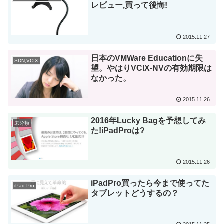
レビュー,買って後悔!
2015.11.27
日本のVMWare Educationに失
SDN,VCIX
望。やはりVCIX-NVの有効期限は
なかった。
2015.11.26
2016年Lucky Bagを予想してみ
未分類
た!iPadProは?
2015.11.26
iPadPro買ったら今まで使ってた
iPad Pro
タブレットどうするの？