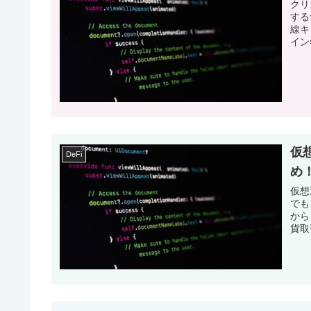
クリ
する
線キ
イン
仮
DeFi
め
仮想
でも
から
貨取