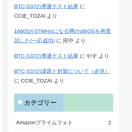
BTC-S37の導通テスト結果
に
CCIE_TOZAI
より
1660Sが37MH/sになる噂のvBIOSを再度
試した(一応成功)
に
田中
より
BTC-S37の導通テスト結果
に
やす
より
BTC-S37の課題と対策について（必見）
に
CCIE_TOZAI
より
カテゴリー
Amazonプライムフォト
2