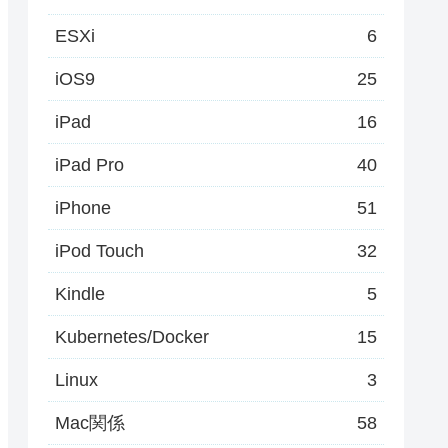
ESXi
6
iOS9
25
iPad
16
iPad Pro
40
iPhone
51
iPod Touch
32
Kindle
5
Kubernetes/Docker
15
Linux
3
Mac関係
58