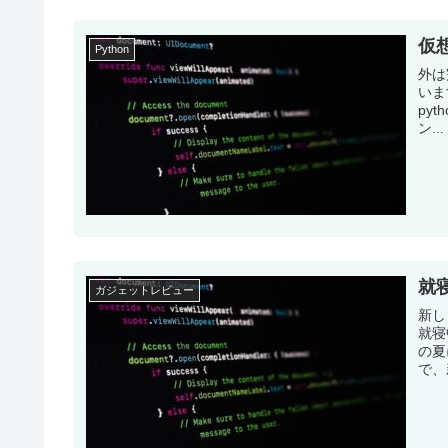
仮想
Python
外は
いま
py
ン...
就
ガジェットレビュー
新し
就寝
の夏
で、