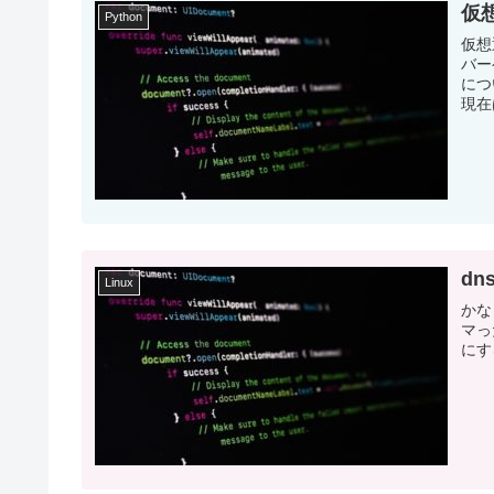
仮想
Python
仮想
バー
につ
現在は
dn
Linux
かな
マっ
にす