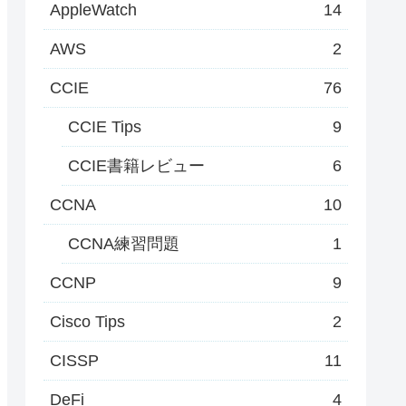
AppleWatch
14
AWS
2
CCIE
76
CCIE Tips
9
CCIE書籍レビュー
6
CCNA
10
CCNA練習問題
1
CCNP
9
Cisco Tips
2
CISSP
11
DeFi
4