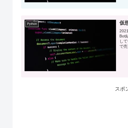
仮想
Python
20
Bo
して
で売
スポ