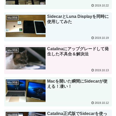
2019.10.22
SidecarとLuna Displayを同時に
Mac関係
使用してみた
2019.10.19
Catalinaにアップグレードして発
Mac関係
生した不具合＆解決法
2019.10.13
Macを開いた瞬間にSidecarが使
Mac関係
える！凄い！
2019.10.12
Catalina正式版でSidecarを使っ
Mac関係