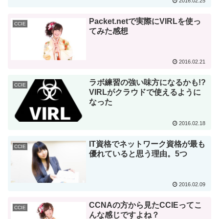
2016.02.25
Packet.netで実際にVIRLを使っ
CCIE
てみた感想
2016.02.21
ラボ練習の強い味方になるかも!?
CCIE
VIRLがクラウドで使えるように
なった
2016.02.18
IT資格でネットワーク資格が最も
CCIE
優れていると思う理由。5つ
2016.02.09
CCNAの方から見たCCIEってこ
CCIE
んな感じですよね？