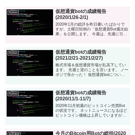
仮想通貨botの成績報告
Python
(2020/1/26-2/1)
2020年1月の総評を昨日書いたばかりで
すが、土曜日恒例の「仮想通貨Bot週次結
果」を公開します。 今週は、先週に引き
続き大幅な増益となりました。 ついに資
産2倍を超えました！！ 仮想通貨botにつ
いて 仮想通貨を自...
仮想通貨botの成績報告
Python
(2021/2/21-2021/2/27)
株式市場＆仮想通貨市場が乱高下してい
ます。 先週と逆のことを言います。 ノー
ポジで良かった！ 仮想通貨botについて
仮想通貨を自動で売買するツールを
pythonで構築しました。現在はビットコ
インの売買...
仮想通貨botの成績報告
Python
(2020/11/1-11/7)
2020年11月初週のビットコイン売買Bot
の状況です。 ネットニュースになるほど
ビットコイン価格は上昇していますが、
私のBotは逆境しています・・・ 仮想通
貨botについて 仮想通貨を自動で売買す
るツールをpy...
今月のBitcoin用Botの総括(2020
仮想通貨