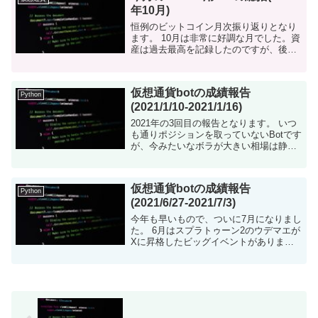
年10月)
恒例のビットコイン月次振り返りとなり
ます。 10月は非常に好調な月でした。資
産は過去最高を記録したのですが、後半
が不調でした。 とりあえず、結果 Bybit
に移行したBot: 稼働期間:2020/10/1-...
仮想通貨botの成績報告
Python
(2021/1/10-2021/1/16)
2021年の3回目の報告となります。 いつ
も通りポジションを取っていないBotです
が、今みたいなボラが大きい相場は静観
も手だと思い始めました。 仮想通貨bot
について 仮想通貨を自動で売買するツー
ルをpython...
仮想通貨botの成績報告
Python
(2021/6/27-2021/7/3)
今年も早いもので、ついに7月になりまし
た。 6月はスプラトゥーン2のウデマエが
Xに昇格したビッグイベントがありまし
たが、肝心のビットコインBotは全くエン
トリーなしです。 7月はどうなるのか。
仮想通貨botにつ...