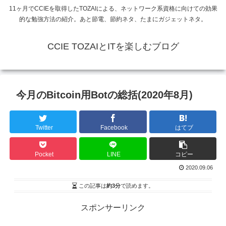
11ヶ月でCCIEを取得したTOZAIによる、ネットワーク系資格に向けての効果
的な勉強方法の紹介。あと節電、節約ネタ、たまにガジェットネタ。
CCIE TOZAIとITを楽しむブログ
今月のBitcoin用Botの総括(2020年8月)
Twitter
Facebook
はてブ
Pocket
LINE
コピー
2020.09.06
この記事は
約3分
で読めます。
スポンサーリンク