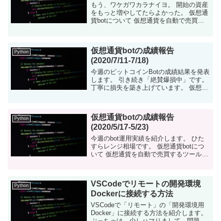
もう、ワケガワカラナイヨ。 開始の資産
をもっと増やしてたらよかった。 仮想通
貨botについて 仮想通貨を自動で売買す
るツールをpythonで構築しました。現在
はビットコインの売買です。 ビットコ...
仮想通貨botの成績報告
Python
(2020/7/11-7/18)
今週のビットコインBotの成績結果を発表
します。 引き続き「絶賛爆損中」です。
丁寧に損失を築き上げています。 仮想通
貨botについて 仮想通貨を自動で売買す
るツールをpythonで構築しました。現在
はビットコイン...
仮想通貨botの成績報告
Python
(2020/5/17-5/23)
今週のbot運用実績を紹介します。 ひた
すらレンジ相場です。 仮想通貨botにつ
いて 仮想通貨を自動で売買するツールを
pythonで構築しました。現在はビットコ
インの売買です。 ビットコイン相場...
VSCodeでリモートの開発環境
Python
Dockerに接続する方法
VSCodeで「リモート」の「開発環境用
Docker」に接続する方法を紹介します。
ぶっちゃけ、少しハマりまして、問題の