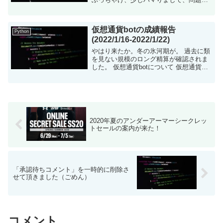
切り分けについても紹介します。 何がで
きるようになるか？ タイトルの通りです
（笑） V...
仮想通貨botの成績報告
Python
(2022/1/16-2022/1/22)
やはり来たか。冬の氷河期が。 過去に類
を見ない規模のロング精算が確認されま
した。 仮想通貨botについて 仮想通貨を
自動で売買するツールをpythonで構築し
ました。現在はビットコインの売買で
す。 ...
2020年夏のアンダーアーマーシークレッ
トセールの案内が来た！
「承認待ちコメント」を一時的に削除さ
せて頂きました（ごめん）
コメント