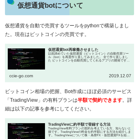
仮想通貨botについて
仮想通貨を自動で売買するツールをpythonで構築しまし
た。現在はビットコインの売買です。
仮想通貨bot再稼働させました
以前諦めていた仮想通貨（ビットコイン）の自動売買ツー
ル（bot）を再度作り直してみました。 全て作り直しまし
た ビットコインを自動売買してくれるアプリの開発です。
作り始めは「Pythonの勉強」が目的だったのです...
ccie-go.com
2019.12.07
ビットコイン相場の把握、Bot作成にほぼ必須のサービス
「TradingView」の有料プランは
半額で契約できます
。詳
細は以下の記事を参考にしてください。
TradingViewに約半額で登録する方法
TradingView有料プランの契約を考えている方、知らないと
損です。TradingViewの料金を約半額にする方法を紹介しま
す。TradingViewについて株・為替FX・仮想通貨FXを始め
た方には必須のツールとなっているT...