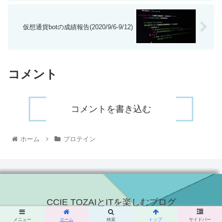
仮想通貨botの成績報告(2020/9/6-9/12)
コメント
コメントを書き込む
ホーム
プロテイン
CCIE TOZAIとITを楽しむブログ
© 2015 CCIE TOZAIとITを楽しむブログ.
メニュー
ホーム
検索
トップ
サイドバー