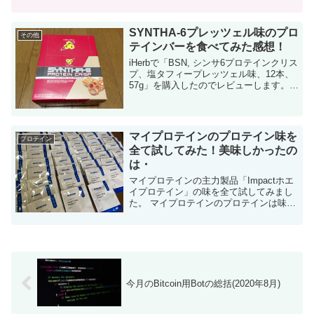
激混みが予想されます。 この時期の恒例
のファミリーセールの招待状！ 今年もア
ンダーアーマーファミリーセールの時期
SYNTHA-6プレッツェル味のプロ
が...
その他
テインバーを食べてみた感想！
iHerbで「BSN, シンサ6プロテインクリス
プ、塩タフィープレッツェル味、12本、
57g」を購入したのでレビューします。
今まで食べた海外のプロテインバーの中
で一番美味しかったです！ まじで！めっ
ちゃ美味いよ！ ネ...
マイプロテインのプロテイン味を
プロテイン
全て試してみた！美味しかったの
は・
マイプロテインの主力製品「Impactホエ
イプロテイン」の味を全て試してみまし
た。 マイプロテインのプロテインは味が
多すぎる 最近プロテイン関係の記事ばか
りですいません・・・ 今回もマイプロテ
インのプロテインについてです。...
今月のBitcoin用Botの総括(2020年8月)