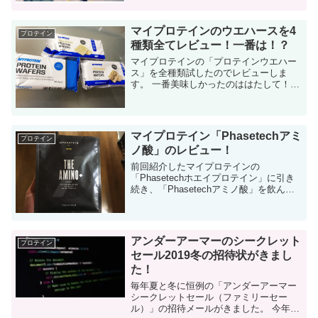
以下の日程です。 12月2日(金)9:0...
マイプロテインのウエハースを4
プロテイン
種類全てレビュー！一番は！？
マイプロテインの「プロテインウエハー
ス」を全種類試したのでレビューしま
す。 一番美味しかったのははたして！？
マイプロテインのウエハースについて 私
は趣味で筋トレとダイエットをやってお
りまして、たまたま「マイプロテイン」
と...
マイプロテイン「Phasetechアミ
プロテイン
ノ酸」のレビュー！
前回紹介したマイプロテインの
「Phasetechホエイプロテイン」に引き
続き、「Phasetechアミノ酸」を飲んで
みたので感想を紹介します。 今回も「全
フレーバー（味）」を紹介します。 マイ
プロテインの「Phasetech...
アンダーアーマーのシークレット
プロテイン
セール2019冬の招待状がきまし
た！
毎年夏と冬に恒例の「アンダーアーマー
シークレットセール（ファミリーセー
ル）」の招待メールがきました。 今年も