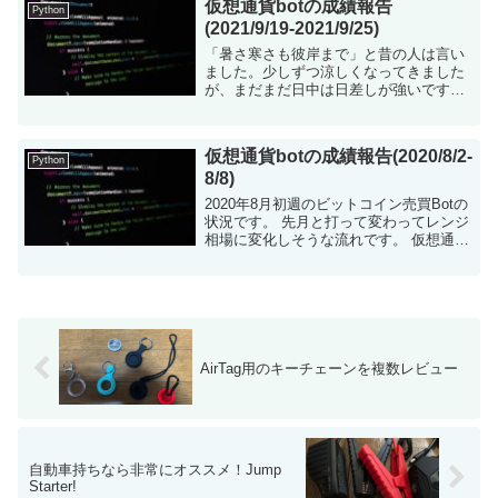
仮想通貨botの成績報告
Python
(2021/9/19-2021/9/25)
「暑さ寒さも彼岸まで」と昔の人は言い
ました。少しずつ涼しくなってきました
が、まだまだ日中は日差しが強いです
ね。 さて、仮想通貨相場は乱高下を繰り
返しながら順調に下落中です。当分
$50000の回復はなくなったと考えていま
仮想通貨botの成績報告(2020/8/2-
す。 ...
Python
8/8)
2020年8月初週のビットコイン売買Botの
状況です。 先月と打って変わってレンジ
相場に変化しそうな流れです。 仮想通貨
botについて 仮想通貨を自動で売買する
ツールをpythonで構築しました。現在は
ビットコイ...
AirTag用のキーチェーンを複数レビュー
自動車持ちなら非常にオススメ！Jump
Starter!