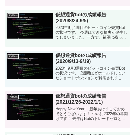
ました。 残念ではありますが、非常に現
実的な結果だと思います。 とりあえず、
結果 Ver1: ...
仮想通貨botの成績報告
Python
(2020/8/24-9/5)
2020年9月1週目のビットコイン売買Bot
の状況です。 今週は大きな損失が発生し
てしまいました。一方で、希望は残って
います。 仮想通貨botについて 仮想通貨
を自動で売買するツールをpythonで構築
しました。...
仮想通貨botの成績報告
Python
(2020/9/13-9/19)
2020年9月3週目のビットコイン売買Bot
の状況です。 2週間ほどホールドしてい
たショートポジションが解消されまし
た。 仮想通貨botについて 仮想通貨を自
動で売買するツールをpythonで構築しま
した。現在は...
仮想通貨botの成績報告
Python
(2021/12/26-2022/1/1)
Happy New Year! 新年あけましておめ
でとうございます！ ついに2022年の幕開
けです！ 去年はBotのトレードゼロとい
う「やってる意味ないじゃん！」状態だ
ったので、今年は少しは改善できるよう
にがんばります(笑) ...