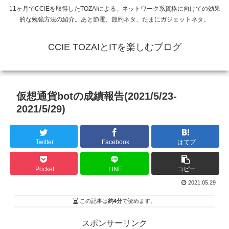
11ヶ月でCCIEを取得したTOZAIによる、ネットワーク系資格に向けての効果
的な勉強方法の紹介。あと節電、節約ネタ、たまにガジェットネタ。
CCIE TOZAIとITを楽しむブログ
仮想通貨botの成績報告(2021/5/23-
2021/5/29)
Twitter
Facebook
はてブ
Pocket
LINE
コピー
2021.05.29
この記事は
約4分
で読めます。
スポンサーリンク