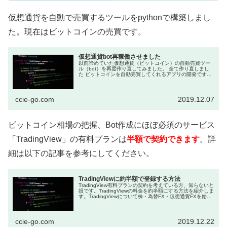
仮想通貨を自動で売買するツールをpythonで構築しまし
た。現在はビットコインの売買です。
仮想通貨bot再稼働させました
以前諦めていた仮想通貨（ビットコイン）の自動売買ツー
ル（bot）を再度作り直してみました。 全て作り直しまし
た ビットコインを自動売買してくれるアプリの開発です。
作り始めは「Pythonの勉強」が目的だったのです...
ccie-go.com
2019.12.07
ビットコイン相場の把握、Bot作成にほぼ必須のサービス
「TradingView」の有料プランは
半額で契約できます
。詳
細は以下の記事を参考にしてください。
TradingViewに約半額で登録する方法
TradingView有料プランの契約を考えている方、知らないと
損です。TradingViewの料金を約半額にする方法を紹介しま
す。TradingViewについて株・為替FX・仮想通貨FXを始め
た方には必須のツールとなっているT...
ccie-go.com
2019.12.22