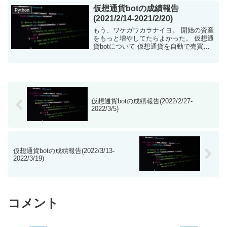
はPythonで構築し、2つの...
仮想通貨botの成績報告
Python
(2021/2/14-2021/2/20)
もう、ワケガワカラナイヨ。 開始の資産
をもっと増やしてたらよかった。 仮想通
貨botについて 仮想通貨を自動で売買す
るツールをpythonで構築しました。現在
はビットコインの売買です。 ビットコ...
仮想通貨botの成績報告(2022/2/27-
2022/3/5)
仮想通貨botの成績報告(2022/3/13-
2022/3/19)
コメント