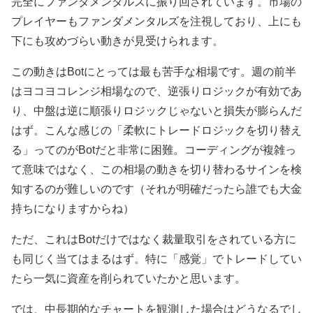
完全にファンダメンタルズに振り回されています。市場の
プレイヤーもファンダメンタルズを注視しており、上にも
下にも攻めづらい動きが見受けられます。
この動きはBotにとっては最も苦手な相場です。週の前半
はヨコヨコレンジ相場なので、逆張りロジックが有効であ
り、中盤は逆に順張りロジックじゃないと損失が膨らんだ
はず。こんな感じの「柔軟にトレードロジックを切り替え
る」ってのがBotだと非常に困難。コーディングが複雑っ
て意味ではなく、この相場の動きを切り替わるサインを検
知するのが難しいのです（それが明確だったら誰でも大金
持ちになりますからね）
ただ、これはBotだけではなく裁量取引をされている方に
も同じく当てはまるはず。特に「感覚」でトレードしてい
たら一気に資産を削られていたかと思います。
では、中長期的なチャートを観測した場合はどうなるでし