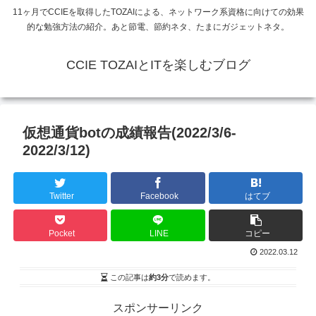
11ヶ月でCCIEを取得したTOZAIによる、ネットワーク系資格に向けての効果
的な勉強方法の紹介。あと節電、節約ネタ、たまにガジェットネタ。
CCIE TOZAIとITを楽しむブログ
仮想通貨botの成績報告(2022/3/6-
2022/3/12)
Twitter
Facebook
はてブ
Pocket
LINE
コピー
2022.03.12
この記事は
約3分
で読めます。
スポンサーリンク