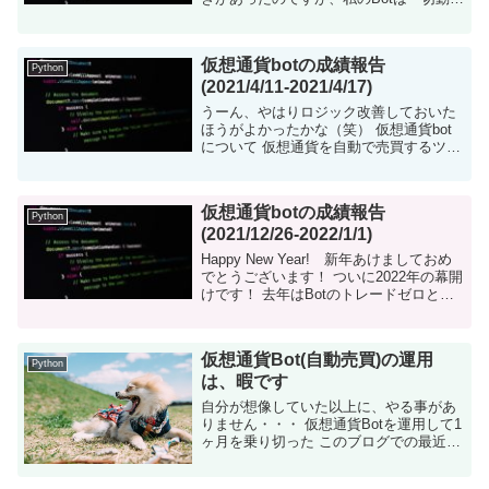
ませんでした。 Bybit向けAPIロジックの
修正を行ったので、一度はトレードして
ほしかったのですが・...
仮想通貨botの成績報告
Python
(2021/4/11-2021/4/17)
うーん、やはりロジック改善しておいた
ほうがよかったかな（笑） 仮想通貨bot
について 仮想通貨を自動で売買するツー
ルをpythonで構築しました。現在はビッ
トコインの売買です。 ビットコイン相場
の把握...
仮想通貨botの成績報告
Python
(2021/12/26-2022/1/1)
Happy New Year! 新年あけましておめ
でとうございます！ ついに2022年の幕開
けです！ 去年はBotのトレードゼロとい
う「やってる意味ないじゃん！」状態だ
ったので、今年は少しは改善できるよう
にがんばります(笑) ...
仮想通貨Bot(自動売買)の運用
Python
は、暇です
自分が想像していた以上に、やる事があ
りません・・・ 仮想通貨Botを運用して1
ヶ月を乗り切った このブログでの最近ホ
ットな話題である「仮想通貨（ビットコ
イン）の自動売買ツール（Bot）」。 私