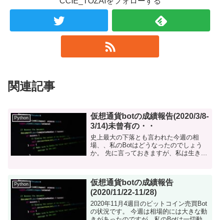
CCIE_TOZAIをフォローする
関連記事
仮想通貨botの成績報告(2020/3/8-
Python
3/14)未曾有の・・
史上最大の下落とも言われた今週の相
場、、私のBotはどうなったのでしょう
か。 先に言っておきますが、私は生きて
います。 はじめに この記事を読んでる方
なら既にご存知でしょうが、今週の相場
は荒れに荒れました。 そもそも...
仮想通貨botの成績報告
Python
(2020/11/22-11/28)
2020年11月4週目のビットコイン売買Bot
の状況です。 今週は相場的には大きな動
きがあったのですが、私のBotは一切動き