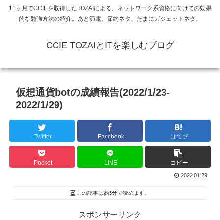
11ヶ月でCCIEを取得したTOZAIによる、ネットワーク系資格に向けての効果
的な勉強方法の紹介。あと節電、節約ネタ、たまにガジェットネタ。
CCIE TOZAIとITを楽しむブログ
仮想通貨botの成績報告(2022/1/23-
2022/1/29)
Twitter
Facebook
はてブ
Pocket
LINE
コピー
2022.01.29
この記事は
約3分
で読めます。
スポンサーリンク