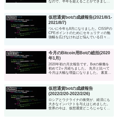
なので、半年を超えることができまし
た。 とは言っても、相場はヨコヨコが続
いています。資産状況も継続して悪化
中・・・ 仮想通貨botにつ...
仮想通貨botの成績報告(2021/8/1-
Python
2021/8/7)
ついに今年も8月になりました。CISSPの
CPEポイントのためにセキュリティの勉
強幅を広げなければと悩んでいる日々で
す。 仮想通貨市場は混沌としています。
ETHのロンドンHFイベントがあったとは
言え、謎の乱高下が続いており、素人が
今月のBitcoin用Botの総括(2020
手...
仮想通貨
年1月)
2020年初の月次報告です。Botの稼働を
初めて2ヶ月経ちました。 先月と比べて
今月は大幅な増益になりました。 素直に
嬉しいです。 とりあえず、結果 稼働期
間:2020/1/1-2020/1/31 ...
仮想通貨botの成績報告
Python
(2022/2/20-2022/2/26)
ロシアとウクライナの衝突が、経済にも
大きなインパクトを与えはじめました。
世界の今は、仮想通貨どころじゃなくな
っています。 仮想通貨botについて 仮想
通貨を自動で売買するツールをpythonで