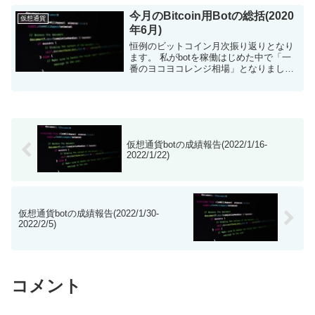
構築しました。現在...
今月のBitcoin用Botの総括(2020
仮想通貨
年6月)
恒例のビットコイン月次振り返りとなり
ます。 私がbotを稼働はじめた中で「一
番のヨコヨコレンジ相場」となりまし
た。それに伴い資産が大幅にあっかしま
した。 とりあえず、結果 Bybitに移行し
たBot: 稼働期間:2...
仮想通貨botの成績報告(2022/1/16-
2022/1/22)
仮想通貨botの成績報告(2022/1/30-
2022/2/5)
コメント