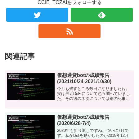
CCIE_TOZAIをフォローする
関連記事
仮想通貨botの成績報告
Python
(2021/10/24-2021/10/30)
今月も残すところ数日になりましたね。
実は最近DeFiについて色々調べていまし
た。その辺のネタについては別の記事を
投稿予定です。 仮想通貨相場は不死鳥の
ように蘇り続けています。新規参入した
人たちは勘違いしそうなくらい堅調な動
仮想通貨botの成績報告
きです。 ...
Python
(2020/6/28-7/4)
2020年も折り返しですね。ついに7月で
す。私がBotを動かしたのが2019年12月