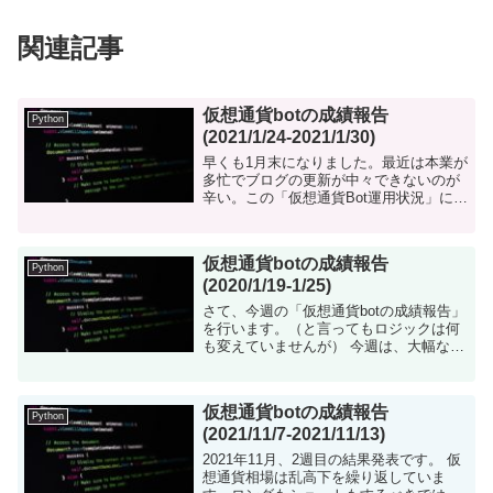
関連記事
仮想通貨botの成績報告
Python
(2021/1/24-2021/1/30)
早くも1月末になりました。最近は本業が
多忙でブログの更新が中々できないのが
辛い。この「仮想通貨Bot運用状況」につ
いては、毎週末に更新することを決めて
いるのですが、今の所かかさずに投稿で
きています。 とは言っても・・・今年は
仮想通貨botの成績報告
まだ1度...
Python
(2020/1/19-1/25)
さて、今週の「仮想通貨botの成績報告」
を行います。（と言ってもロジックは何
も変えていませんが） 今週は、大幅な増
益となりました。 資産2倍までもうすぐ
です！！ 仮想通貨botについて 仮想通貨
を自動で売買するツール...
仮想通貨botの成績報告
Python
(2021/11/7-2021/11/13)
2021年11月、2週目の結果発表です。 仮
想通貨相場は乱高下を繰り返していま