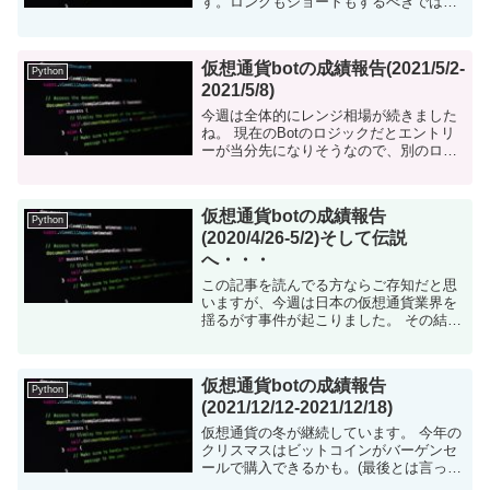
す。ロングもショートもするべきではな
いでしょう。 仮想通貨botについて 仮想
通貨を自動で売買するツールをpythonで
構築しました。...
仮想通貨botの成績報告(2021/5/2-
Python
2021/5/8)
今週は全体的にレンジ相場が続きました
ね。 現在のBotのロジックだとエントリ
ーが当分先になりそうなので、別のロジ
ックを動かそうと本格的に考えていま
す。 仮想通貨botについて 仮想通貨を自
動で売買するツールをpy...
仮想通貨botの成績報告
Python
(2020/4/26-5/2)そして伝説
へ・・・
この記事を読んでる方ならご存知だと思
いますが、今週は日本の仮想通貨業界を
揺るがす事件が起こりました。 その結
果、私の仮想通貨Botの第一章が幕を閉じ
ることになりました。 仮想通貨botにつ
いて 仮想通貨を自動で売買するツー...
仮想通貨botの成績報告
Python
(2021/12/12-2021/12/18)
仮想通貨の冬が継続しています。 今年の
クリスマスはビットコインがバーゲンセ
ールで購入できるかも。(最後とは言って
ない) 仮想通貨botについて 仮想通貨を自