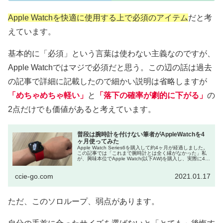
Apple Watchを快適に使用する上で必須のアイテム
だと考
えています。
基本的に「必須」という言葉は使わない主義なのですが、
Apple Watchではマジで必須だと思う。この辺の話は過去
の記事で詳細に記載したので細かい説明は省略しますが
「めちゃめちゃ軽い」
と
「落下の確率が劇的に下がる」
の
2点だけでも価値があると考えています。
普段は腕時計を付けない筆者がAppleWatchを4
ヶ月使ってみた
Apple Watch Series6を購入して約4ヶ月が経過しました。
この記事では「これまで腕時計とは全く縁がなかった」私
が、興味本位でApple Watch(以下AW)を購入し、実際に4ヶ
月装着した感想を紹介します。結...
ccie-go.com
2021.01.17
ただ、このソロループ、弱点があります。