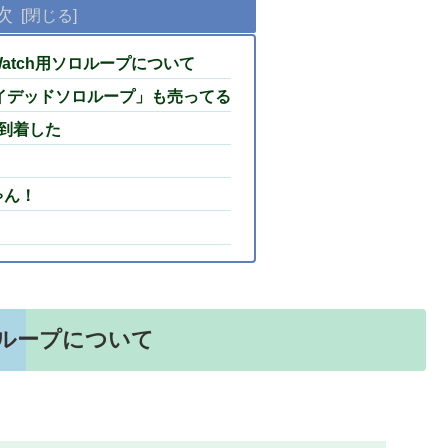
次
pleWatch用ソロループについて
「ブレイデッドソロループ」も売ってる
到着した
ゃん！
用ソロループについて