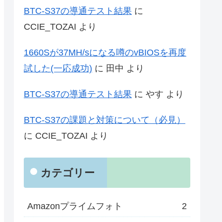
BTC-S37の導通テスト結果
に
CCIE_TOZAI
より
1660Sが37MH/sになる噂のvBIOSを再度
試した(一応成功)
に
田中
より
BTC-S37の導通テスト結果
に
やす
より
BTC-S37の課題と対策について（必見）
に
CCIE_TOZAI
より
カテゴリー
Amazonプライムフォト
2