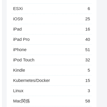
ESXi
6
iOS9
25
iPad
16
iPad Pro
40
iPhone
51
iPod Touch
32
Kindle
5
Kubernetes/Docker
15
Linux
3
Mac関係
58