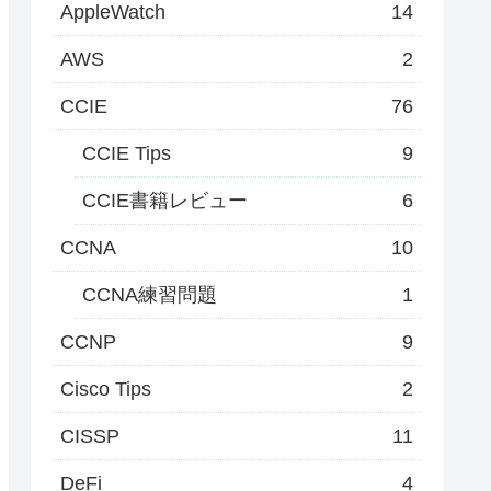
AppleWatch
14
AWS
2
CCIE
76
CCIE Tips
9
CCIE書籍レビュー
6
CCNA
10
CCNA練習問題
1
CCNP
9
Cisco Tips
2
CISSP
11
DeFi
4