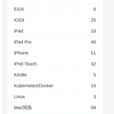
ESXi
6
iOS9
25
iPad
16
iPad Pro
40
iPhone
51
iPod Touch
32
Kindle
5
Kubernetes/Docker
15
Linux
3
Mac関係
58