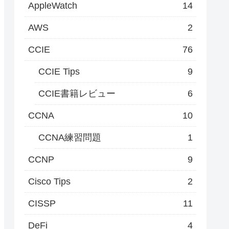
AppleWatch
14
AWS
2
CCIE
76
CCIE Tips
9
CCIE書籍レビュー
6
CCNA
10
CCNA練習問題
1
CCNP
9
Cisco Tips
2
CISSP
11
DeFi
4