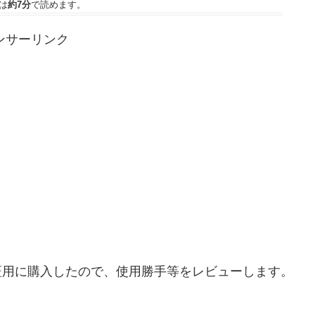
は
約7分
で読めます。
ンサーリンク
パネルの検証用に購入したので、使用勝手等をレビューします。