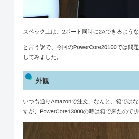
スペック上は、2ポート同時に2Aできるよう
と言う訳で、今回のPowerCore20100で
してみました。
外観
いつも通りAmazonで注文。なんと、箱で
すが、PowerCore13000の時は箱で来たの