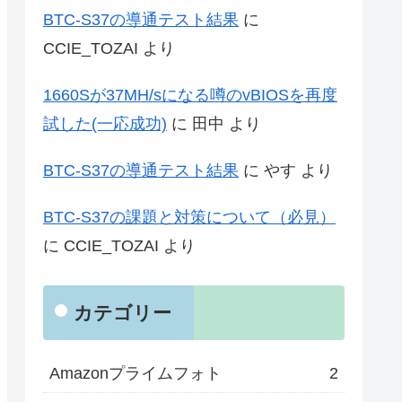
BTC-S37の導通テスト結果
に
CCIE_TOZAI
より
1660Sが37MH/sになる噂のvBIOSを再度
試した(一応成功)
に
田中
より
BTC-S37の導通テスト結果
に
やす
より
BTC-S37の課題と対策について（必見）
に
CCIE_TOZAI
より
カテゴリー
Amazonプライムフォト
2