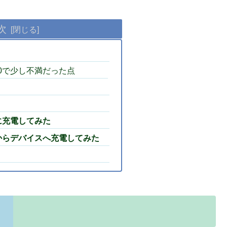
次
3000で少し不満だった点
00に充電してみた
100からデバイスへ充電してみた