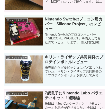
ド「MOFT」について紹介します。 以前
紹介した「ginor」の方が良い気がしま
す。 (上の写真はginorです） 「MOFT」
について ...
Nintendo Switchのプロコン用カ
ガジェットレビュー
バー「Silicone Project」のレビ
ュー
Nintendo Switchのプロコン用カバー
「SILICONE PROJECT」を購入してみ
たのでレビューします。 個人的には微妙
なアクセサリでした。もう使わないと思
います。 購入の経緯 息子が8歳になり、
遊びの興味の...
キリン・ライザップ共同開発のプ
ガジェットレビュー
ロテインボトルレビュー
発売前からダルビッシュにダメ出しされ
ていた、キリン・ライザップ共同開発の
「プロテインボトル」を購入してみまし
たのでレビューします。 味はあっさりし
てて美味しいけど、やっぱりタンパク質
含有量がなぁ・・・これなら納豆食った
方がマシです。 ...
7歳息子にNintendo Labo バラエ
ガジェットレビュー
ティキット！複雑編
先日は「Joy-Conケース」と「リモコン
カー」を息子が作りました。 今回は、い