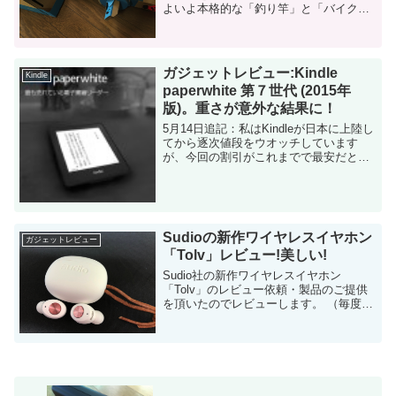
よいよ本格的な「釣り竿」と「バイク」
を作ってみました！ ここからが本番だ！
実は「Joy-Conケース」と「リモコンカ
ー」は、まだまだ初歩編な...
ガジェットレビュー:Kindle
Kindle
paperwhite 第７世代 (2015年
版)。重さが意外な結果に！
5月14日追記：私はKindleが日本に上陸し
てから逐次値段をウオッチしています
が、今回の割引がこれまでで最安だと思
います。詳細は以下の記事を参考にして
ください。 Kindleの購入を検討している
方は、以下も合わせて読...
Sudioの新作ワイヤレスイヤホン
ガジェットレビュー
「Tolv」レビュー!美しい!
Sudio社の新作ワイヤレスイヤホン
「Tolv」のレビュー依頼・製品のご提供
を頂いたのでレビューします。 （毎度の
ことですが、ご依頼を頂いた際に「良く
も悪くも正直にレビューします」とお伝
えしております。） デザインが素晴...