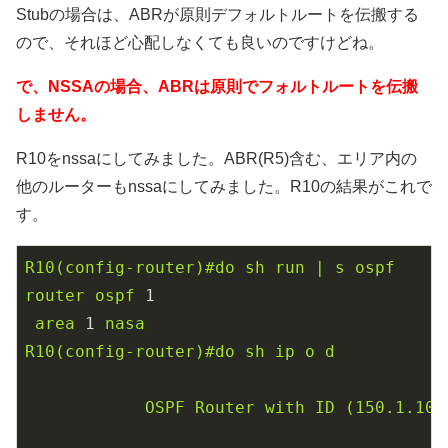
Stubの場合は、ABRが原則デフォルトルートを伝搬する
ので、それほど心配しなくても良いのですけどね。
で、NSSAの場合、ABRは原則でフォルトルートを伝搬
しません。
R10をnssaにしてみました。ABR(R5)含む、エリア内の
他のルーターもnssaにしてみました。R10の結果がこれで
す。
R10(config-router)#do
sh
run
|
s
ospf
router
ospf
1
area
1
nasa
R10(config-router)#do
sh
ip
o
d
OSPF
Router
with
ID
(150.1.10.