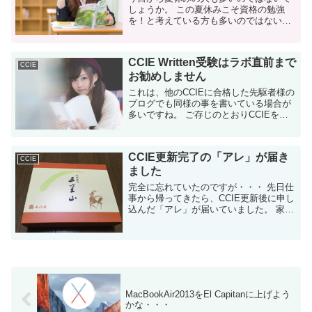
しょうか。 この夏休みこそ資格の勉強
を！と考えている方も多いのではないで
しょうか。 一昨年の自分を振り返ると、
まさにCCIEの勉強の過渡期でした。家族
で旅行に行っている間も、子供が寝静ま
CCIE Written受験はラボ直前まで
ったあ...
CCIE
お勧めしません
これは、他のCCIEに合格した先駆者様の
ブログでも同様の事を書いている場合が
多いですね。 ご存じのとおりCCIEを取
得するためにはWritten（筆記）とラボの
両方に合格する必要がありませす。
Writtenとラボはシリアルに受...
CCIE更新完了の「アレ」が届き
CCIE
ました
完全に忘れていたのですが・・・ 先日仕
事から帰ってきたら、CCIE更新後に申し
込んだ「アレ」が届いていました。 家族
で美味しくいただきました！ 先日、
CCIEの更新が無事完了しました これで
CCIEの更新は2回目にな...
MacBookAir2013をEl Capitanに上げよう
かな・・・