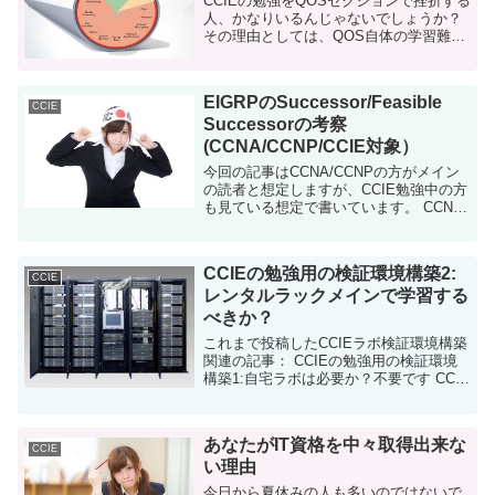
CCIEの勉強をQOSセクションで挫折する
人、かなりいるんじゃないでしょうか？
その理由としては、QOS自体の学習難易
度もあるのですが、知らない分野をゼロ
から学ぶ労力の多さがあると思います。
OSPFとかL2テクノロジーとかはC...
EIGRPのSuccessor/Feasible
CCIE
Successorの考察
(CCNA/CCNP/CCIE対象）
今回の記事はCCNA/CCNPの方がメイン
の読者と想定しますが、CCIE勉強中の方
も見ている想定で書いています。 CCNA
勉強中の方は、「EIGRPを含むIGPって
何でこんなに複雑なんだろう！」って思
っている人も多いはず。 この...
CCIEの勉強用の検証環境構築2:
CCIE
レンタルラックメインで学習する
べきか？
これまで投稿したCCIEラボ検証環境構築
関連の記事： CCIEの勉強用の検証環境
構築1:自宅ラボは必要か？不要です CCIE
の勉強用の検証環境構築3:Macマシンを
強くお勧めします。その理由3つ 前回、
自宅ラボはデ...
あなたがIT資格を中々取得出来な
CCIE
い理由
今日から夏休みの人も多いのではないで