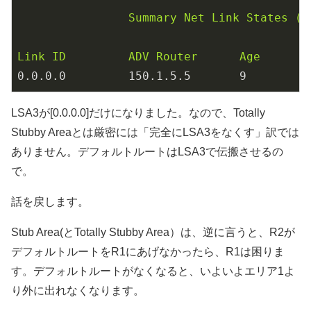
Summary
Net
Link
States
(A
Link
ID
ADV
Router
Age
0.0
.0
.0
150.1
.5
.5
9
LSA3が[0.0.0.0]だけになりました。なので、Totally
Stubby Areaとは厳密には「完全にLSA3をなくす」訳では
ありません。デフォルトルートはLSA3で伝搬させるの
で。
話を戻します。
Stub Area(とTotally Stubby Area）は、逆に言うと、R2が
デフォルトルートをR1にあげなかったら、R1は困りま
す。デフォルトルートがなくなると、いよいよエリア1よ
り外に出れなくなります。