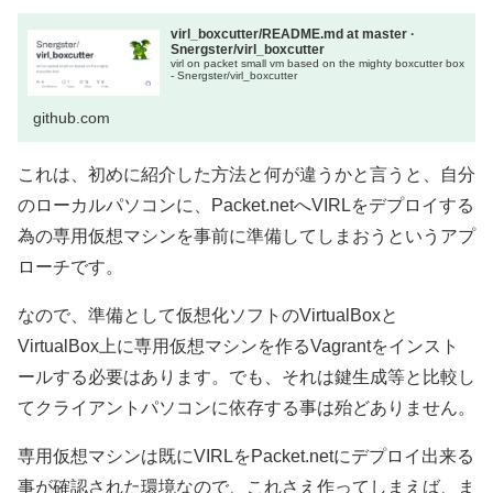
virl_boxcutter/README.md at master ·
Snergster/virl_boxcutter
virl on packet small vm based on the mighty boxcutter box
- Snergster/virl_boxcutter
github.com
これは、初めに紹介した方法と何が違うかと言うと、自分
のローカルパソコンに、Packet.netへVIRLをデプロイする
為の専用仮想マシンを事前に準備してしまおうというアプ
ローチです。
なので、準備として仮想化ソフトのVirtualBoxと
VirtualBox上に専用仮想マシンを作るVagrantをインスト
ールする必要はあります。でも、それは鍵生成等と比較し
てクライアントパソコンに依存する事は殆どありません。
専用仮想マシンは既にVIRLをPacket.netにデプロイ出来る
事が確認された環境なので、これさえ作ってしまえば、ま