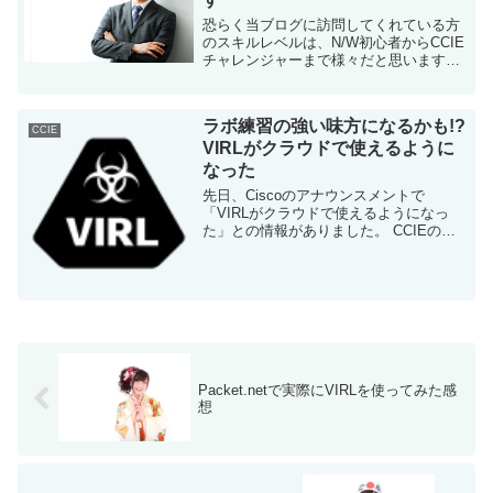
恐らく当ブログに訪問してくれている方
のスキルレベルは、N/W初心者からCCIE
チャレンジャーまで様々だと思います。
人によっては現在CCNPを勉強中で、ゆ
くゆくはCCIE取得を考えている方もいる
のではないでしょうか。 そんな方に...
ラボ練習の強い味方になるかも!?
CCIE
VIRLがクラウドで使えるように
なった
先日、Ciscoのアナウンスメントで
「VIRLがクラウドで使えるようになっ
た」との情報がありました。 CCIEのト
ラックによっては、ラボの練習用トポロ
ジを作る上で最も便利な手法になるかも
しれません。 VIRLがpacket.netで...
Packet.netで実際にVIRLを使ってみた感
想