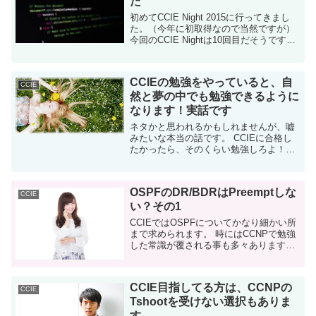
た
初めてCCIE Night 2015に行ってきまし
た。（今年に初取得なので当然ですが）
今回のCCIE Nightは10回目だそうです。
（個人的に）有名なCCIEの為久さんもい
らっしゃいまして、乾杯のスピーチを担
当されていました。CC...
CCIEの勉強をやっていると、自
CCIE
然と夢の中でも勉強できるように
なります！実話です
ネタかと思われるかもしれませんが、嘘
みたいな本当の話です。 CCIEに合格し
たかったら、そのくらい勉強しろよ！っ
て話ではありません。 本当に見ちゃうん
です。夢を。 マジで、自分を追い込んだ
らCCIEの夢を見る ググってみたら...
OSPFのDR/BDRはPreemptしな
CCIE
い？その1
CCIEではOSPFについてかなり細かい所
まで求められます。 時にはCCNPで勉強
した常識が覆される事も多々あります。
例えばNetwork Typeが違うルータ同士で
もネイバー張れるとかですね。 今日の記
事はそんなCCN...
CCIE目指してる方は、CCNPの
CCIE
Tshootを受けない選択もありま
す