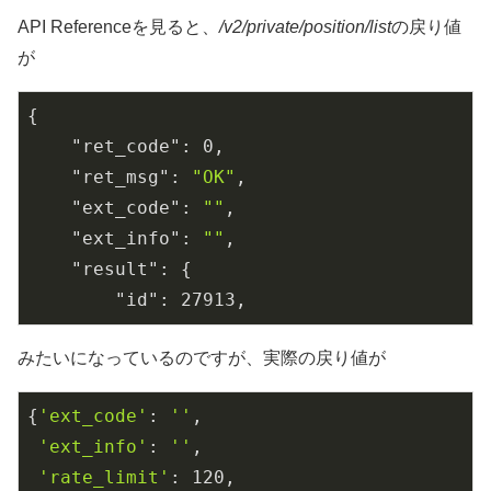
API Referenceを見ると、
/v2/private/position/list
の戻り値
が
{

"ret_code"
: 
0
,

"ret_msg"
: 
"OK"
,

"ext_code"
: 
""
,

"ext_info"
: 
""
,

"result"
: {

"id"
: 
27913
,
みたいになっているのですが、実際の戻り値が
{
'ext_code'
: 
''
,

'ext_info'
: 
''
,

'rate_limit'
: 
120
,
