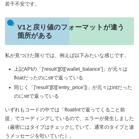
若干不安です。
V1と戻り値のフォーマットが違う
箇所がある
私が見つけた限りでは、例えば以下みたいな感じです。
上記APIの「[‘result’][0][‘wallet_balance’]」が元々は
floatだったのにstrで返っている
同じく「[‘result’][0][‘entry_price’])」が元々はintだった
のにstrで返っている
いずれもコードの中では「float/intで返ってくること前
提」でコーディングしているので、エラーが発生しました
（厳密にはタイプはチェックしていて、通常のタイプと違
うメッセージを吐いていた）。