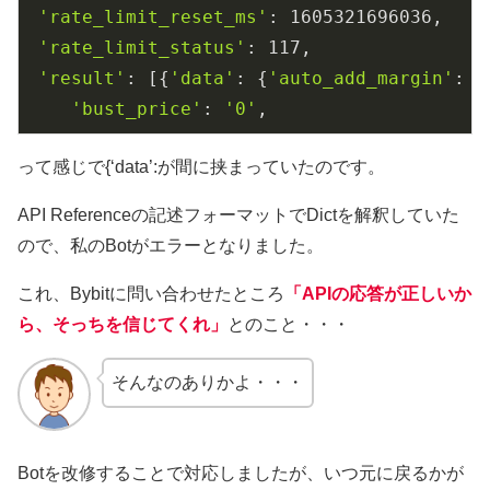
'rate_limit_reset_ms'
: 
1605321696036
,

'rate_limit_status'
: 
117
,

'result'
: [{
'data'
: {
'auto_add_margin'
: 
1
'bust_price'
: 
'0'
,
って感じで{‘data’:が間に挟まっていたのです。
API Referenceの記述フォーマットでDictを解釈していた
ので、私のBotがエラーとなりました。
これ、Bybitに問い合わせたところ
「APIの応答が正しいか
ら、そっちを信じてくれ」
とのこと・・・
そんなのありかよ・・・
Botを改修することで対応しましたが、いつ元に戻るかが