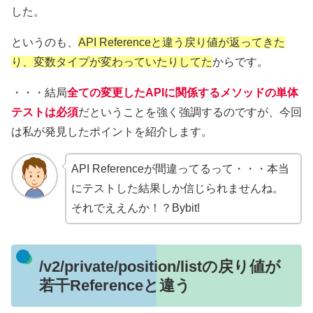
した。
というのも、
API Referenceと違う戻り値が返ってきた
り、変数タイプが変わっていたりし
て
た
からです。
・・・結局
全ての変更したAPIに関係するメソッドの単体
テストは必須
だということを強く強調するのですが、今回
は私が発見したポイントを紹介します。
API Referenceが間違ってるって・・・本当
にテストした結果しか信じられませんね。
それでええんか！？Bybit!
/v2/private/position/listの戻り値が
若干Referenceと違う