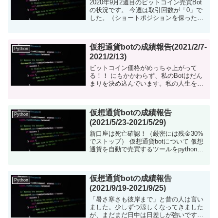
2020年9月2週目のビットコイン売買Bot
の状況です。 今週は取引回数が「0」で
した。（ショートポジションを保ったま
ま） 仮想通貨botについて 仮想通貨を自
動で売買するツールをpythonで構築しま
した。現在...
仮想通貨botの成績報告(2021/2/7-
Python
2021/2/13)
ビットコイン価格がめっちゃ上がって
る！！ にもかかわらず、私のBotはだん
まりを決め込んでいます。私の人生を象
徴している。 仮想通貨botについて 仮想
通貨を自動で売買するツールをpythonで
構築しました。現在...
仮想通貨botの成績報告
Python
(2021/5/23-2021/5/29)
新口座は死亡確認！（厳密には残金30%
でストップ） 仮想通貨botについて 仮想
通貨を自動で売買するツールをpythonで
構築しました。現在はビットコインの売
買です。 ビットコイン相場の把握、Bot
作...
仮想通貨botの成績報告
Python
(2021/9/19-2021/9/25)
「暑さ寒さも彼岸まで」と昔の人は言い
ました。少しずつ涼しくなってきました
が、まだまだ日中は日差しが強いです