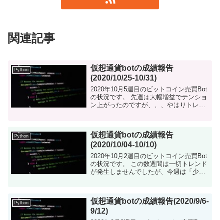
関連記事
仮想通貨botの成績報告
Python
(2020/10/25-10/31)
2020年10月5週目のビットコイン売買Bot
の状況です。 先週は大幅増益でテンショ
ン上がったのですが、、、やはりトレン
ドは継続しないものですね。 仮想通貨
botについて 仮想通貨を自動で売買する
ツールをpyth...
仮想通貨botの成績報告
Python
(2020/10/04-10/10)
2020年10月2週目のビットコイン売買Bot
の状況です。 この数週間は一切トレンド
が発生しませんでしたが、今週は「少し
だけ」希望が見えてきました。 仮想通貨
botについて 仮想通貨を自動で売買する
ツールをpyt...
仮想通貨botの成績報告(2020/9/6-
Python
9/12)