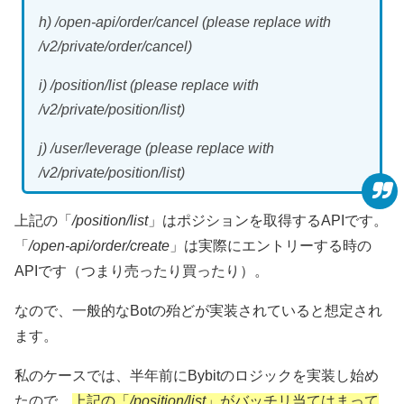
h) /open-api/order/cancel (please replace with
/v2/private/order/cancel)
i) /position/list (please replace with
/v2/private/position/list)
j) /user/leverage (please replace with
/v2/private/position/list)
上記の「
/position/list
」はポジションを取得するAPIです。
「
/open-api/order/create
」は実際にエントリーする時の
APIです（つまり売ったり買ったり）。
なので、一般的なBotの殆どが実装されていると想定され
ます。
私のケースでは、半年前にBybitのロジックを実装し始め
たので、
上記の「
/position/list
」がバッチリ当てはまって