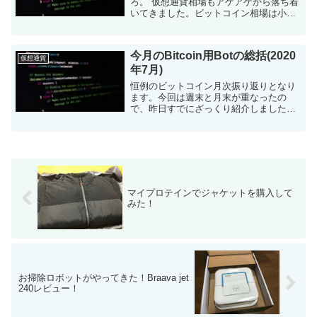
ろ。 仮想通貨相場もアゲアゲから落ち着
いてきました。ビットコイン相場は小康
状態です。 仮想通貨botについて 仮想通
貨を自動で売買するツールをpythonで構
築しました。現在はビ...
今月のBitcoin用Botの総括(2020
仮想通貨
年7月)
恒例のビットコイン月次振り返りとなり
ます。今回は週末と月末が重なったの
で、昨日すでにざっくり紹介しました
が。 今月もヨコヨコ相場が続いたのです
が、最後に一発逆転できました。 とりあ
えず、結果 Bybitに移行した...
マイプロテインでジャケットを購入して
みた！
お掃除ロボットがやってきた！Braava jet
240レビュー！