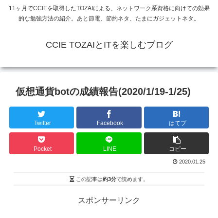
11ヶ月でCCIEを取得したTOZAIによる、ネットワーク系資格に向けての効果
的な勉強方法の紹介。あと節電、節約ネタ、たまにガジェットネタ。
CCIE TOZAIとITを楽しむブログ
仮想通貨botの成績報告(2020/1/19-1/25)
Twitter
Facebook
はてブ
Pocket
LINE
コピー
2020.01.25
この記事は
約3分
で読めます。
スポンサーリンク