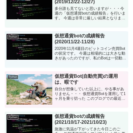
(2019/12/22-12/27)
多分誰も見てないと思いますが・・・今
週の「仮想通貨botの成績報告」を行いま
す。 今週は非常に厳しい結果となりまし
た。 仮想通貨botについて 仮想通貨を自
動で売買するツールをpythonで構築しま
した。現在はビットコイン...
仮想通貨botの成績報告
Python
(2020/11/22-11/28)
2020年11月4週目のビットコイン売買Bot
の状況です。 今週は相場的には大きな動
きがあったのですが、私のBotは一切動き
ませんでした。 Bybit向けAPIロジックの
修正を行ったので、一度はトレードして
ほしかったのですが・...
仮想通貨Bot(自動売買)の運用
Python
は、暇です
自分が想像していた以上に、やる事があ
りません・・・ 仮想通貨Botを運用して1
ヶ月を乗り切った このブログでの最近ホ
ットな話題である「仮想通貨（ビットコ
イン）の自動売買ツール（Bot）」。 私
はPythonで構築し、2つの...
仮想通貨botの成績報告
Python
(2021/10/17-2021/10/23)
急激に気温が下がってきた今日このご