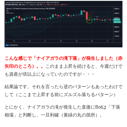
こんな感じで「ナイアガラの滝下落」が発生しました（赤
矢印のところ）。。
このまま上昇を続けると、今週だけで
も資産が倍以上になっていたのですが・・・
結果論です。それを言ったら逆のパターンもあったわけで
して（ここまで上昇する前にズルズル落ちるパターン）
とにかく、ナイアガラの滝が発生した直後にBotは「下落
相場」と判断し、一旦利確（黄緑の丸の箇所）。