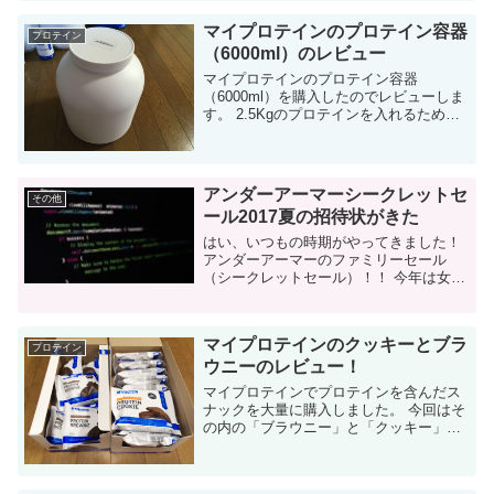
ューしてきましたが、これが最後のフレ
ーバ...
マイプロテインのプロテイン容器
プロテイン
（6000ml）のレビュー
マイプロテインのプロテイン容器
（6000ml）を購入したのでレビューしま
す。 2.5Kgのプロテインを入れるために
購入したのですが、想像以上に使いやす
くて買ってよかったです。 他のメーカー
のプロテイン容器（ALLMAXのAllW...
アンダーアーマーシークレットセ
その他
ール2017夏の招待状がきた
はい、いつもの時期がやってきました！
アンダーアーマーのファミリーセール
（シークレットセール）！！ 今年は女性
向けのアイテムが以前より増えてると予
想します。その為、女性へのアドバイス
も書いてみました。 今年の東京は7月28
マイプロテインのクッキーとブラ
日か...
プロテイン
ウニーのレビュー！
マイプロテインでプロテインを含んだス
ナックを大量に購入しました。 今回はそ
の内の「ブラウニー」と「クッキー」の
レビューです。 結論から言うと、ブラウ
ニーよりもクッキーの方がオススメで
す。 マイプロテインの「ブラウニー」...