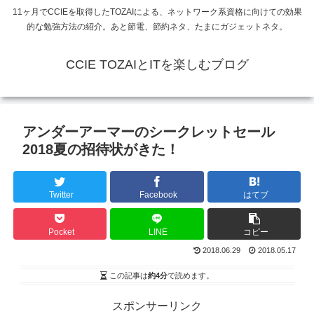
11ヶ月でCCIEを取得したTOZAIによる、ネットワーク系資格に向けての効果
的な勉強方法の紹介。あと節電、節約ネタ、たまにガジェットネタ。
CCIE TOZAIとITを楽しむブログ
アンダーアーマーのシークレットセール
2018夏の招待状がきた！
Twitter
Facebook
はてブ
Pocket
LINE
コピー
2018.06.29
2018.05.17
この記事は
約4分
で読めます。
スポンサーリンク