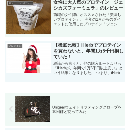
女性に大人気のプロテイン「ジェ
い切...
ガジェットレビュー
シカズフォーミュラ」のレビュー
前職の女性陣にオススメされた「美味し
いプロテイン」。 今年の1月からのダイ
エットに使用したプロテイン「ジェシカ
ズフォーミュラ」のレビューします。 結
論から言うと、女性のダイエット・栄養
補給にバッチリなプロテインだと感じ
ま...
【徹底比較】iHerbでプロテイン
プロテイン
を買わないと、年間1万5千円損し
ていた！
結論から言うと、他の購入ルートよりも
「iHerbが、年間で1万5千円以上安い」と
いう結果になりました。 つまり、iHerb以
外で購入している人は損をしています。
比較対象のサイト iHerb 海外サイト
(body...
Unigearウェイトリフティンググローブを
10回ほど使ってみた