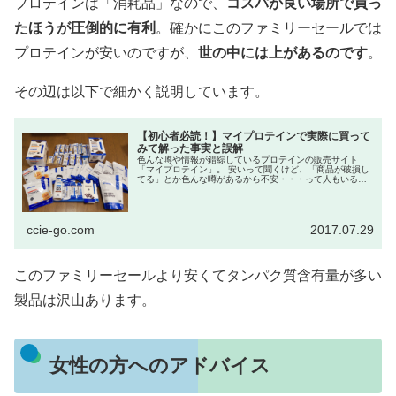
プロテインは「消耗品」なので、
コスパが良い場所で買っ
たほうが圧倒的に有利
。確かにこのファミリーセールでは
プロテインが安いのですが、
世の中には上があるのです
。
その辺は以下で細かく説明しています。
【初心者必読！】マイプロテインで実際に買って
みて解った事実と誤解
色んな噂や情報が錯綜しているプロテインの販売サイト
「マイプロテイン」。 安いって聞くけど、「商品が破損し
てる」とか色んな噂があるから不安・・・って人もいるか
と思います。 今回、家のプロテインがなくなったので、実
際にプロテ...
ccie-go.com
2017.07.29
このファミリーセールより安くてタンパク質含有量が多い
製品は沢山あります。
女性の方へのアドバイス