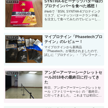
SYNTHA-6ピーナッツバター味の
ダイエット
プロテインバーを食べた感想！
iHerbで「BSN, SYNTHA-6プロテインク
リスプ、ピーナッツバタークランチ味」
を注文して食べてみたのでレビューしま
す。 うーん！前回のSYNTHA-6のプレッ
ツェル味と同じくらい美味しかったで
す！ SYNTHA-6...
マイプロテイン「Phasetechプロ
プロテイン
テイン」のレビュー！
マイプロテインから新商品
「Phasetech」が発売されましたので、
試しに「プロテイン」・「プレワークア
ウトサプリ」・「アミノ酸サプリ」のサ
ンプルを購入してみました。 その中から
今回は「プロテイン」を飲んでみたの
で、感想を紹介します。...
アンダーアーマーシークレットセ
プロテイン
ール2018冬の最終日に行ってき
た
昨日、アンダーアーマーシークレットセ
ール（ファミリーセール）の「最終日」
に行ってきました。 これまでは初日に行
っていたので、最終日は初めてです。初
日だとわからなかった気付きにも出会え
ました。 初日には行けなかったので、思