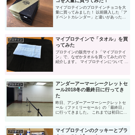
コを大量に買ってみた！
マイプロテインのプロテインチョコを大
量に買ってみました！ 以前購入した「ア
ドベントカレンダー」と違いがあったの
か？についても紹介します。 マイプロテ
インの「アドベントカレンダーチョコ」
が美味しすぎた マイプロテインについ
て...
マイプロテインで「タオル」を買
プロテイン
ってみた
プロテインの販売サイト「マイプロテイ
ン」で、なぜかタオルを買ってみたので
紹介します。 マイプロテインについて 激
安のプロテインを販売しているネット通
販サイトです。 詳細は以下の記事を参考
にしてください。 ...
アンダーアーマーシークレットセ
プロテイン
ール2018冬の最終日に行ってき
た
昨日、アンダーアーマーシークレットセ
ール（ファミリーセール）の「最終日」
に行ってきました。 これまでは初日に行
っていたので、最終日は初めてです。初
日だとわからなかった気付きにも出会え
ました。 初日には行けなかったので、思
マイプロテインのクッキーとブラ
い切...
プロテイン