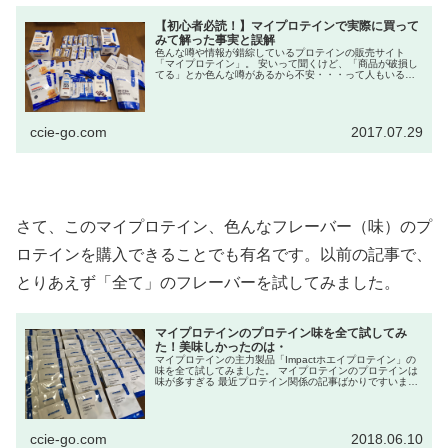
【初心者必読！】マイプロテインで実際に買って
みて解った事実と誤解
色んな噂や情報が錯綜しているプロテインの販売サイト
「マイプロテイン」。 安いって聞くけど、「商品が破損し
てる」とか色んな噂があるから不安・・・って人もいるか
と思います。 今回、家のプロテインがなくなったので、実
際にプロテ...
ccie-go.com
2017.07.29
さて、このマイプロテイン、色んなフレーバー（味）のプ
ロテインを購入できることでも有名です。以前の記事で、
とりあえず「全て」のフレーバーを試してみました。
マイプロテインのプロテイン味を全て試してみ
た！美味しかったのは・
マイプロテインの主力製品「Impactホエイプロテイン」の
味を全て試してみました。 マイプロテインのプロテインは
味が多すぎる 最近プロテイン関係の記事ばかりですいませ
ん・・・ 今回もマイプロテインのプロテインについてで
す。...
ccie-go.com
2018.06.10