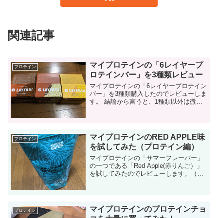
関連記事
マイプロテインの「6レイヤープ
プロテイン
ロテインバー」を3種類レビュー
マイプロテインの「6レイヤープロテイン
バー」を3種類購入したのでレビューしま
す。 結論から言うと、1種類以外は微妙
でした。 6レイヤープロテインバーにつ
いて プロテインなどのサプリ専用サイト
「マイプロテイン」の新商品です。...
マイプロテインのRED APPLE味
プロテイン
を試してみた（プロテイン編）
マイプロテインの「サマーフレーバー」
の一つである「Red Apple(赤りんご）」
を試してみたのでレビューします。（プ
ロテインです） この数週間でサマーフレ
ーバーのプロテイン＆BCAAを数点レビ
ューしてきましたが、これが最後のフレ
ーバ...
マイプロテインのプロテインチョ
プロテイン