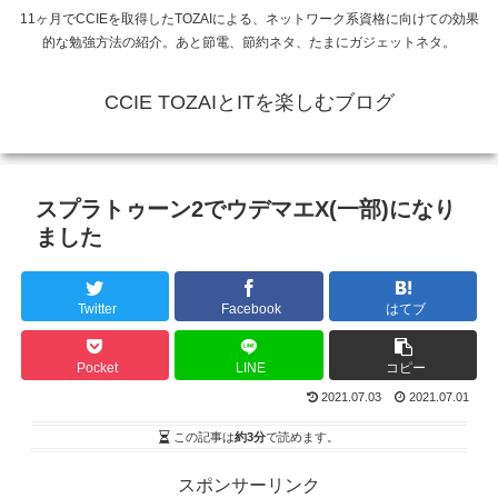
11ヶ月でCCIEを取得したTOZAIによる、ネットワーク系資格に向けての効果
的な勉強方法の紹介。あと節電、節約ネタ、たまにガジェットネタ。
CCIE TOZAIとITを楽しむブログ
スプラトゥーン2でウデマエX(一部)になり
ました
Twitter
Facebook
はてブ
Pocket
LINE
コピー
2021.07.03
2021.07.01
この記事は
約3分
で読めます。
スポンサーリンク