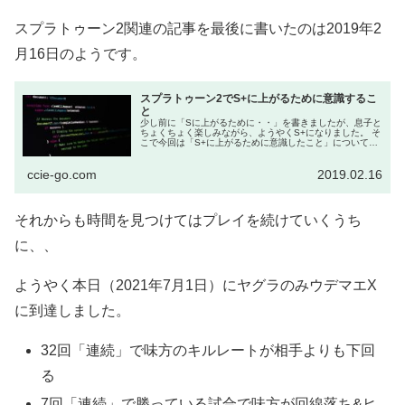
スプラトゥーン2関連の記事を最後に書いたのは2019年2
月16日のようです。
スプラトゥーン2でS+に上がるために意識するこ
と
少し前に「Sに上がるために・・」を書きましたが、息子と
ちょくちょく楽しみながら、ようやくS+になりました。 そ
こで今回は「S+に上がるために意識したこと」について紹
介します。 （思いついたもの順に五月雨に書いてますので
見...
ccie-go.com
2019.02.16
それからも時間を見つけてはプレイを続けていくうち
に、、
ようやく本日（2021年7月1日）にヤグラのみウデマエX
に到達しました。
32回「連続」で味方のキルレートが相手よりも下回
る
7回「連続」で勝っている試合で味方が回線落ち&ヒ