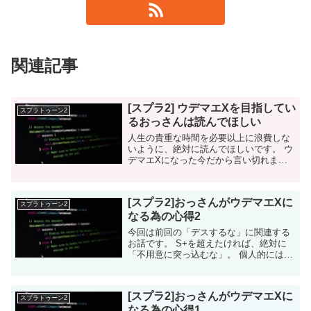
関連記事
[スプラ2] ウデマエXを目指してい
スプラトゥーン2
るおっさんは読んでほしい
人生の貴重な時間を必要以上に浪費しな
いように、絶対に読んでほしいです。 ウ
デマエXになった今だから言い切れます
おっさんはX昇格を目指すのをやめたほ
うが良い。 先週の記事でも同様のことを
言いましたが、繰り返します...
[スプラ2]おっさんがウデマエXに
スプラトゥーン2
なる為の心得2
今回は前回の「デスするな」に関連する
お話です。 S+を超えたければ、絶対に
「不用意に突っ込むな」。 個人的には
「S+の8割以上が意識していない」と感
じているトピックです。というか、脊髄
反射で突っ込んでいる人が多いです。 ...
[スプラ2]おっさんがウデマエXに
スプラトゥーン2
なる為の心得1