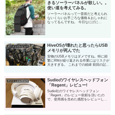
きるソーラーパネルが欲しい。。
使い道を考えてみる。
ソーラーパネルって一昔前だと考えられ
ないくらいお手ごろな価格＆おしゃれに
なってるんですね。 今日なにげに
Amazonを見てると、「携帯ソーラーパ
ネル」が目に止まりました。 ・・・めっ
ちゃ欲しい。 そもそも、携帯ソーラーパ
ネルと...
HiveOSが壊れたと思ったらUSB
ガジェットレビュー
メモリが死んでた
安物のUSBメモリはダメですね。特に頻
繁にRWが繰り返される作業にはリスクが
大きすぎる。 これまでの経緯 前回の記事
の続きです。 友人の代理で構築している
マイニングリグもこんな感じで本格的に
なってきま...
Sudioのワイヤレスヘッドフォン
ガジェットレビュー
「Regent」レビュー!
Sudio社のワイヤレスヘッドフォン
「Regent」のレビュー依頼を頂いたの
で、使用感を含めた感想をレビューしま
す。 過去にイヤホンをレビューさせて頂
いた繫がりで 実は、Sudio社とは、過去
に「VASA BLÅ」というイヤホン...