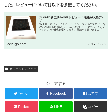
した。レビューについては以下を参照してください。
[SIXPAD新型]AbsFit2レビュー！性能が大幅アッ
プ
AbsFit1（初代シックスパッド）も持っているのですが、つ
いついAbsFit2も購入してしまったので、ファーストインプ
レッションの感想を紹介します。 結論から言いますと「想
像以上に良かった」です。 追記：半年間使った「正直
な」...
ccie-go.com
2017.05.23
ガジェットレビュー
シェアする
Twitter
Facebook
はてブ
Pocket
LINE
コピー