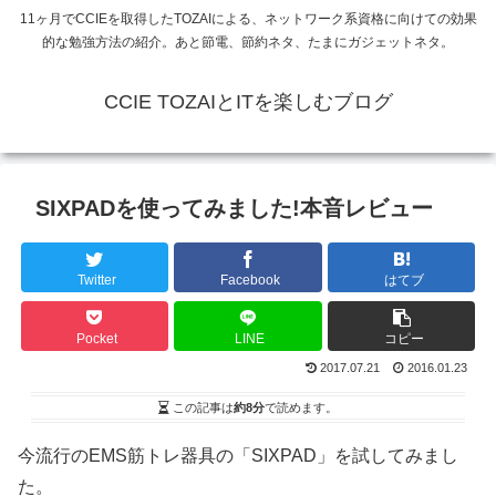
11ヶ月でCCIEを取得したTOZAIによる、ネットワーク系資格に向けての効果
的な勉強方法の紹介。あと節電、節約ネタ、たまにガジェットネタ。
CCIE TOZAIとITを楽しむブログ
SIXPADを使ってみました!本音レビュー
Twitter
Facebook
はてブ
Pocket
LINE
コピー
2017.07.21
2016.01.23
この記事は
約8分
で読めます。
今流行のEMS筋トレ器具の「SIXPAD」を試してみまし
た。