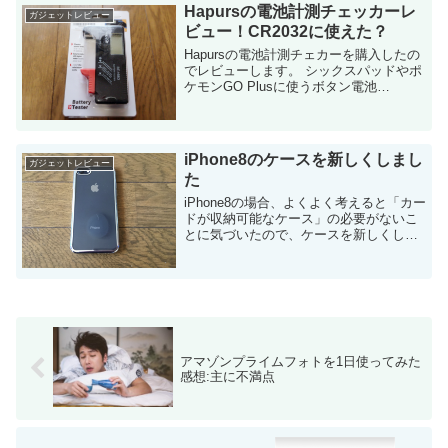
Hapursの電池計測チェッカーレ
ガジェットレビュー
ビュー！CR2032に使えた？
Hapursの電池計測チェカーを購入したの
でレビューします。 シックスパッドやポ
ケモンGO Plusに使うボタン電池
（CR2032）でも計測出来たかについても
紹介しますね。 なぜ購入したか？ 別の記
事でも紹介しましたが、ダ...
iPhone8のケースを新しくしまし
ガジェットレビュー
た
iPhone8の場合、よくよく考えると「カー
ドが収納可能なケース」の必要がないこ
とに気づいたので、ケースを新しくしま
した。 以前のケースより更にに薄くなっ
たので満足！ iPhone8にはFelicaが搭載さ
れてる iPho...
アマゾンプライムフォトを1日使ってみた
感想:主に不満点