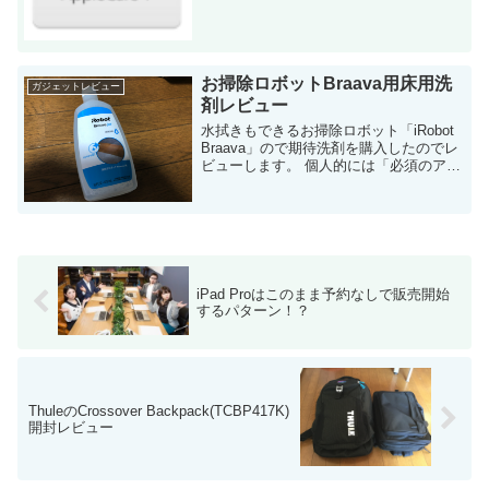
い始めてはや2日たちましたが、本当に買
ってよかったと思っています。 価...
お掃除ロボットBraava用床用洗
ガジェットレビュー
剤レビュー
水拭きもできるお掃除ロボット「iRobot
Braava」ので期待洗剤を購入したのでレ
ビューします。 個人的には「必須のアイ
テムではない」と感じました。 Braava液
体洗剤について 水拭きができるお掃除ロ
ボット「Braa...
iPad Proはこのまま予約なしで販売開始
するパターン！？
ThuleのCrossover Backpack(TCBP417K)
開封レビュー