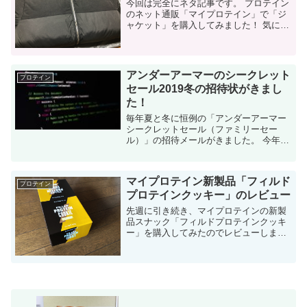
今回は完全にネタ記事です。 プロテイン
のネット通販「マイプロテイン」で「ジ
ャケット」を購入してみました！ 気にな
る品質についても紹介します。 マイプロ
テインについて プロテインのネット通販
サイトです。アンダーアーマー...
アンダーアーマーのシークレット
プロテイン
セール2019冬の招待状がきまし
た！
毎年夏と冬に恒例の「アンダーアーマー
シークレットセール（ファミリーセー
ル）」の招待メールがきました。 今年も
激混みが予想されます。 この時期の恒例
のファミリーセールの招待状！ 今年もア
ンダーアーマーファミリーセールの時期
マイプロテイン新製品「フィルド
が...
プロテイン
プロテインクッキー」のレビュー
先週に引き続き、マイプロテインの新製
品スナック「フィルドプロテインクッキ
ー」を購入してみたのでレビューしま
す。 フィルドプロテインクッキーについ
て マイプロテイン初心者の方は以下の記
事を参考にしてください。 ...