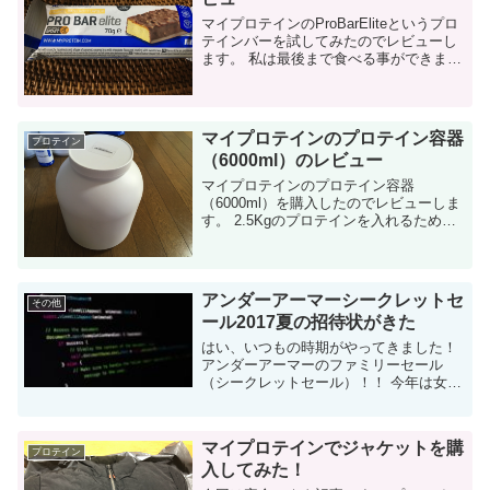
マイプロテインのProBarEliteというプロ
テインバーを試してみたのでレビューし
ます。 私は最後まで食べる事ができませ
んでした。 ProBarEliteとは？ マイプロ
テインというプロテイン専門サイトで購
入できるプロテ...
マイプロテインのプロテイン容器
プロテイン
（6000ml）のレビュー
マイプロテインのプロテイン容器
（6000ml）を購入したのでレビューしま
す。 2.5Kgのプロテインを入れるために
購入したのですが、想像以上に使いやす
くて買ってよかったです。 他のメーカー
のプロテイン容器（ALLMAXのAllW...
アンダーアーマーシークレットセ
その他
ール2017夏の招待状がきた
はい、いつもの時期がやってきました！
アンダーアーマーのファミリーセール
（シークレットセール）！！ 今年は女性
向けのアイテムが以前より増えてると予
想します。その為、女性へのアドバイス
も書いてみました。 今年の東京は7月28
マイプロテインでジャケットを購
日か...
プロテイン
入してみた！