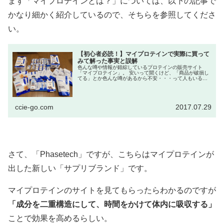
まず「マイプロテインとは？」については、以下の記事で
かなり細かく紹介しているので、そちらを参照してくださ
い。
【初心者必読！】マイプロテインで実際に買って
みて解った事実と誤解
色んな噂や情報が錯綜しているプロテインの販売サイト
「マイプロテイン」。 安いって聞くけど、「商品が破損し
てる」とか色んな噂があるから不安・・・って人もいるか
と思います。 今回、家のプロテインがなくなったので、実
際にプロテ...
ccie-go.com
2017.07.29
さて、「Phasetech」ですが、こちらはマイプロテインが
出した新しい「サプリブランド」です。
マイプロテインのサイトを見てもらったらわかるのですが
「成分を二重構造にして、時間をかけて体内に吸収する」
ことで効果を高めるらしい。