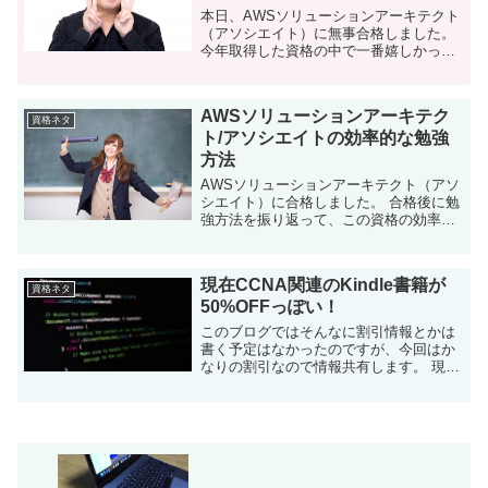
本日、AWSソリューションアーキテクト
（アソシエイト）に無事合格しました。
今年取得した資格の中で一番嬉しかった
です。 AWSソリューションアーキテクト
（アソシエイト）とは？ AWSソリューシ
ョンアーキテクト（以下ASA）...
AWSソリューションアーキテク
資格ネタ
ト/アソシエイトの効率的な勉強
方法
AWSソリューションアーキテクト（アソ
シエイト）に合格しました。 合格後に勉
強方法を振り返って、この資格の効率的
な勉強方法を考えてみたので共有しま
す。 はじめに この記事の目的 AWSソリ
ューションアーキテクト（アソシエ...
現在CCNA関連のKindle書籍が
資格ネタ
50%OFFっぽい！
このブログではそんなに割引情報とかは
書く予定はなかったのですが、今回はか
なりの割引なので情報共有します。 現在
Kindleの技術関連書籍が大幅割引でし
て、CCNAなどのネットワーク書籍も
50%OFFとなっています。 特に...