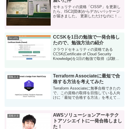
届いた件
セキュリティの資格「CISSP」を更新し
たら、ISC2(団体)からデカいパッケージ
が届きました。 更新しただけなのに！テ
ンション上がります！ CISSPを更新した
CISSPはISC2が認定するセキュリティ資
格です。 ...
CCSKを1日の勉強で一発合格し
Security
たので、勉強方法の紹介
クラウドセキュリティの資格である
CCSK(Certificate of Cloud Security
Knowledge)を1日の勉強で取得（試験に
合格）することができたので、勉強方法
を含めて情報共有します。 CCSKについ
て ...
Terraform Associateに最短で合
資格ネタ
格する方法を考えてみた
Terraform Associateに無事合格できたの
で、この資格の取得を目指している人向
けに「最短で合格する方法」を考えてみ
ました。 基本情報 公式サイトのリンク
基本情報(2021/4/19時点...
AWSソリューションアーキテク
資格ネタ
トアソシエイトに一発合格しまし
た！