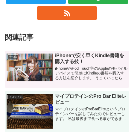
関連記事
iPhoneで安く早くKindle書籍を
その他
購入する技！
iPhoneやiPod Touch等のAppleのモバイル
デバイスで簡単にKindleの書籍を購入す
る方法を紹介します。 うまくいったら、
早いだけではなく、格安で購入する事も
出来ます。 設定のメリットなどをすっと
ばして設定方法ま...
マイプロテインのPro Bar Eliteレ
プロテイン
ビュー
マイプロテインのProBarEliteというプロ
テインバーを試してみたのでレビューし
ます。 私は最後まで食べる事ができませ
んでした。 ProBarEliteとは？ マイプロ
テインというプロテイン専門サイトで購
入できるプロテ...