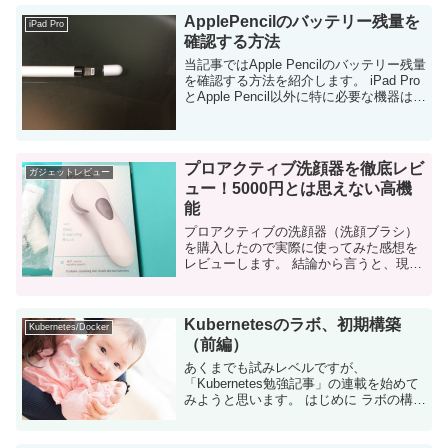
ApplePencilのバッテリー残量を
iPad Pro
確認する方法
当記事ではApple Pencilのバッテリー残量
を確認する方法を紹介します。 iPad Pro
とApple Pencil以外に特に必要な機器はあ
りません。 Apple Pencilはシンプルなの
がカッコいいんだけど・・・ 先週発...
プロアクティブ洗顔器を徹底レビ
ガジェットレビュー
ュー！5000円とは思えない高機
能
プロアクティブの洗顔器（洗顔ブラシ）
を購入したので実際に使ってみた感想を
レビューします。 結論から言うと、現在
の4,900円キャンペーンで買えたらコスパ
良すぎです。 安いのに快適に使えて、壊
れた時の代替品がないので逆に不安にな
Kubernetesのラボ、初期構築
るレベ...
Kubernetes/Docker
（前編）
あくまでも試みレベルですが、
「Kubernetes勉強記事」の連載を始めて
みようと思います。 はじめに ラボの構築
について、以下のリンクの記事を参考に
させていただきました。決して全ての手
順が私の独自アイデアで完成できた訳で