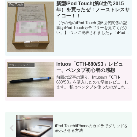
新型iPod Touch(第6世代 2015
はあり...
iPod Touch
年）を買ったぜ！ノーストレスサ
イコー！！
【その他のiPod Touch 第6世代関係の記
事はiPod Touchカテゴリーを見てくださ
い。】 ついに発表されましたよ！iPod
Touch第6世代が！早速レビューします！
3年は長かった・・・ 新型...
Intuos「CTH-680/S3」レビュ
ガジェットレビュー
ー、ペンタブ初心者の感想
前回の記事の通り、Intuosの「CTH-
680/S3」を購入したので早速レビューし
ます。 私はペンタブを使ったのがこれが
初めてです。なので、今までペンタブ使
った事ないけど、買おうか悩み中の方に
は参考になるかと。 （私の...
iPod Touch/iPhoneのカメラでグリッドを
表示させる方法