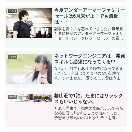
で少しでも人助けができる方法がない
か、これまでずっと考えていました。 ...
今夏アンダーアーマーファミリー
その他
セールは6月末だよ！でも最近
は・・
記事を書くのを忘れていました。毎年夏
と冬に恒例のアンダーアーマーファミリ
ーセール（シークレットセール）の案内
が来ていました。 最近はかなり知名度が
上がってきたブランドなので、数年前か
ら参加人数が劇的に増えているのを肌で
ネットワークエンジニアは、開発
感じます。 ア...
その他
スキルも必須になってくる!?
なんか、何でもありの時代になってきま
したね。 今日はまとまりのない記事で
す。すいません。 要するに、昔はうまい
こと分業出来ていたのに、今はそれなり
に全部知ってないと厳しい世の中になっ
てきた、って事が言いたいんです。 私...
椿山荘で1泊。たまにはリラック
その他
スもいいじゃない。
とある理由で、都内の高級ホテルで有名
な椿山荘に1泊することが出来ました。
予想通り最高のホスピタリティを身にし
みて感じる事が出来ました。 椿山荘への
行き方 椿山荘には知り合いの結婚式で何
度か行った事がありましたが、宿泊した