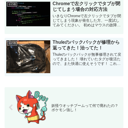
Chromeで左クリックでタブが閉
のは今回...
その他
じてしまう場合の対応方法
いきなりChromeで左クリックでタブが閉
じてしまう現象が発生した方、一度試し
てみてください。 初めはマウスの故障か
と思いました・・・ いきなり左クリック
でタブが閉じるようになった! 先日起こっ
た事象です。私はウェブブラウ...
Thuleのバックパックが修理から
その他
返ってきた！治ってた！
Thuleのバックパックが無事修理されて戻
ってきました！ 壊れていたタグが復活た
ので、また快適に使えそうです！ これま
での経緯 詳細は以下の記事を参照してく
ださい。 私...
妖怪ウオッチブームって何で廃れたの？
ポケモン強し！