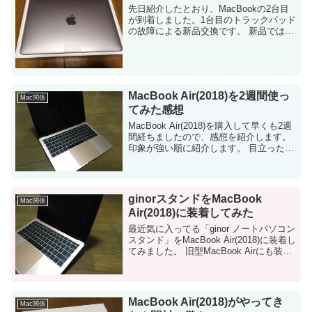
先日紹介したとおり、MacBookの2台目
が到着しました。1台目のトラックパッド
の故障による新品交換です。 新品ではな
く交換品が届かないか若干気になったの
ですが、結論から言うと新品っぽいで
す。 修理関係のやり取り、経緯について
は...
MacBook Air(2018)を2週間使っ
Mac関係
てみた感想
MacBook Air(2018)を購入して早くも2週
間経ちましたので、感想を紹介します。
印象が強い順に紹介します。 目立った欠
点が見当たっていない 去年、無印
MacBookを購入した時は、2週間くらい
で「色んな不満点」...
ginorスタンドをMacBook
Mac関係
Air(2018)に装着してみた
最近気に入ってる「ginor ノートパソコン
スタンド」をMacBook Air(2018)に装着し
てみました。 旧型MacBook Airにも装着
したスタンド このスタンドについては先
月から何度か取り上げてます。パソコン
を保管...
MacBook Air(2018)がやってき
Mac関係