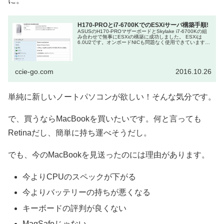
に。
H170-PROとi7-6700KでのESXiサーバ構築手順!
ASUSのH170-PROマザーボードとSkylake i7-6700Kの組
み合わせで無事にESXiの構築に成功しました。 ESXiは
6.0U2です。オンボードNICも問題なく使用できています。
ESXiは詳しいけど、PC自作は...
ccie-go.com
2016.10.26
単純に新しいノートパソコンが欲しい！そんな気分です。
で、買うならMacBookを買いたいです。何と言っても
Retinaだし、簡単に持ち運べそうだし。
でも、今のMacBookを見送ったのには理由があります。
今よりCPUのスペックが下がる
今よりバッテリーの持ちが悪くなる
キーボードの評判が良くない
MagSafeじゃない