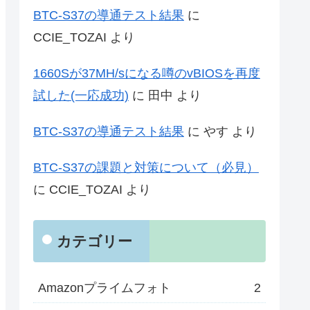
BTC-S37の導通テスト結果
に
CCIE_TOZAI
より
1660Sが37MH/sになる噂のvBIOSを再度
試した(一応成功)
に
田中
より
BTC-S37の導通テスト結果
に
やす
より
BTC-S37の課題と対策について（必見）
に
CCIE_TOZAI
より
カテゴリー
Amazonプライムフォト
2