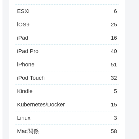
ESXi
6
iOS9
25
iPad
16
iPad Pro
40
iPhone
51
iPod Touch
32
Kindle
5
Kubernetes/Docker
15
Linux
3
Mac関係
58