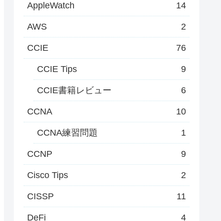
AppleWatch
14
AWS
2
CCIE
76
CCIE Tips
9
CCIE書籍レビュー
6
CCNA
10
CCNA練習問題
1
CCNP
9
Cisco Tips
2
CISSP
11
DeFi
4