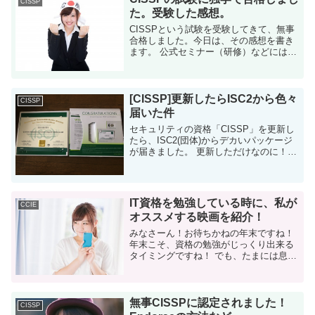
CISSP
た。受験した感想。
CISSPという試験を受験してきて、無事
合格しました。今日は、その感想を書き
ます。 公式セミナー（研修）などには行
ってません。完全に独学です。普通の文
系リーマンです。 このブログを見てくれ
ていた方は「最近テクニカルな記事書い
てね...
[CISSP]更新したらISC2から色々
CISSP
届いた件
セキュリティの資格「CISSP」を更新し
たら、ISC2(団体)からデカいパッケージ
が届きました。 更新しただけなのに！テ
ンション上がります！ CISSPを更新した
CISSPはISC2が認定するセキュリティ資
格です。 ...
IT資格を勉強している時に、私が
CCIE
オススメする映画を紹介！
みなさーん！お待ちかねの年末ですね！
年末こそ、資格の勉強がじっくり出来る
タイミングですね！ でも、たまには息抜
きも大事です。 てことで、今日はゆるネ
タです。 たまには息抜きも大事だよ
CCNA/CCNP/CISS...
無事CISSPに認定されました！
CISSP