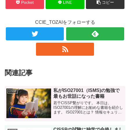
Pocket
LINE
コピー
CCIE_TOZAIをフォローする
関連記事
私がISO27001（ISMS)の勉強で
CISSP
最もお世話になった書籍
若干CISSP繫がりです。 本日は、
ISO27001の理解にお勧めな書籍を紹介し
ます。 ISO27001とは？ 情報セキュリテ
ィマネジメントシステムフレームワーク
です。日本ではJIS Q27001(2014)で日本
語化され...
CISSPの試験に独学で合格しまし