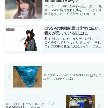
Endorseの方法など
ついに・・・戦いが終わった。 先日、無
事CISSPに認定された事を、ISC2から連
絡頂きました。 CISSPになる為には、試
験に合格するだけではダメ この記事を読
んでいる人には常識だと思いますが、念
のため。 自分をC...
CISSPの勉強範囲は非常に広い。
CISSP
貴方が思っている以上に。
私はそれなりにセキュリティに付いても
広く経験してきたつもりでしたが、それ
でもCISSPの勉強は大変だった。 CISSP
が求める知識の範囲は、非常に広い 私に
とって、CISSPは難しかった。勉強も非
常に大変だった。 ネットで...
マイプロテインのRED APPLE味を試して
みた（プロテイン編）
NECブロードバンドルーター「PA-
WG2600HP3」レビュー