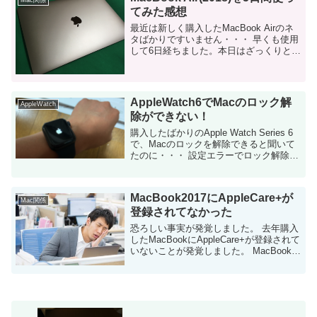
てみた感想
最近は新しく購入したMacBook Airのネ
タばかりですいません・・・ 早くも使用
して6日経ちました。本日はざっくりとし
た感想を紹介します。 MacBook
Air(2018)は「軽くない」 ノートパソコン
の重量の感想は...
AppleWatch6でMacのロック解
AppleWatch
除ができない！
購入したばかりのApple Watch Series 6
で、Macのロックを解除できると聞いて
たのに・・・ 設定エラーでロック解除が
できない！ (結論から言うと、できるよう
になりました） Apple Watch ...
MacBook2017にAppleCare+が
Mac関係
登録されてなかった
恐ろしい事実が発覚しました。 去年購入
したMacBookにAppleCare+が登録されて
いないことが発覚しました。 MacBookを
購入した直後にAppleCare+に加入して
「加入証明書」までメールで届いている
のに・・・ ...