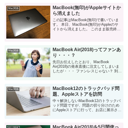
MacBook(無印)がAppleサイトか
Mac関係
ら消えました
この記事はMacBook(無印)で書いていま
す。 本日、MacBook(無印)がAppleのサ
イトから消えました。 このまま販売終了
になるのでしょうか。 突然のディスコン
本日、突然MacBook Airの価...
MacBook Air(2018)ってファンあ
Mac関係
り・・・？
先日お伝えしたとおり、MacBook
Air(2018)の発表直後に注文してしまいま
したが・・・ ファンレスじゃない？ 到着
予定まで1週間をきりました MacBook
Air(2018)が発表されて約1週間、ついに自
宅への...
MacBook12のトラックパッド問
Mac関係
題、Appleストアを訪問
中々解決しないMacBook12のトラックパ
ッド問題ですが、問題の切り分けのため
にAppleストアに行って、お店に展示され
ているMacBookでも再現するかを試して
みました。 とりあえず、新品交換の流れ
になったけど 詳細は前回の...
MacBook Air(2018)を5日間使っ
Mac関係