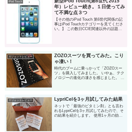
新型iPod Touch(第6世代 2015
iPod Touch
年）レビュー続き。１日使ってみ
て不満な点３つ
【その他のiPod Touch 第6世代関係の記
事はiPod Touchカテゴリーを見てくださ
い。】 この数日CCIE関連以外の話題が
多くなっていますね。 昨日iPod Touchの
第6世代(2015年版）が届いてテンシ...
ZOZOスーツを買ってみた。こり
ガジェットレビュー
ゃ凄い！
時代のブームに乗っかって「ZOZOスー
ツ」を購入してみました。 いやぁ、テク
ノロジーの進化の凄さを感じました。 単
純に凄いです！ ITが好きな人は必見で
す！ ZOZOスーツとは？ 「ZOZOタウン
が販売している...
LypriCelを3ヶ月試してみた結果
ガジェットレビュー
ネットで「最強のビタミン剤」とも言わ
れるLypriCelを3ヶ月試してみたので、そ
の結果を紹介します。 使用1ヶ月の効果
は 使用して1ヶ月での効果については以
下の記事を参照してください。 要約する
と「ネットで言うほ...