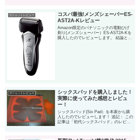
から言うと「かなり伸びた」。
AliExpressのAppleWatch ブレイデッ...
コスパ最強!メンズシェーバーES-
ガジェットレビュー
AST2A-Kレビュー
Amazon限定のパナソニックの電動ひげ
剃り(メンズシェーバー）ES-AST2A-Kを
購入したのでレビューします。 結論とし
ては、非常にいい買い物をしたと思って
います。 性能面でも満足ですし、日々の
朝のひげ剃り時間が大幅に短縮出...
シックスパッドを購入しました！
ガジェットレビュー
実際に使ってみた感想とレビュ
ー！
シックスパッド(Six Pad）を本家から購
入したのでレビューします！ 追記： この
記事は「初代シックスパッド」のレビュ
ーです。最新のシックスパッドも購入し
てレビュー済なので、以下の記事を参考
にしてください。 ...