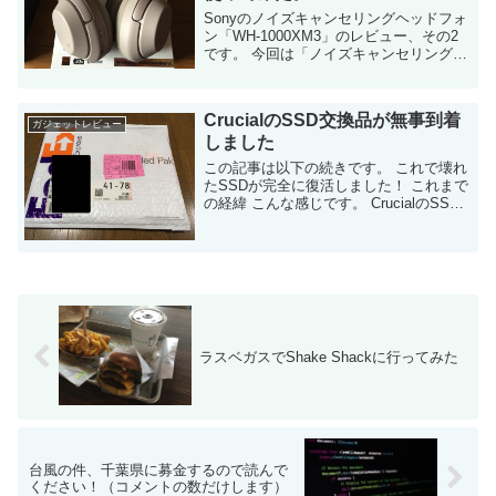
Sonyのノイズキャンセリングヘッドフォ
ン「WH-1000XM3」のレビュー、その2
です。 今回は「ノイズキャンセリング機
能」を中心に紹介します。 ファームウェ
アの確認 この記事を見に来てる人は「そ
れなりにWH-1000X...
CrucialのSSD交換品が無事到着
ガジェットレビュー
しました
この記事は以下の続きです。 これで壊れ
たSSDが完全に復活しました！ これまで
の経緯 こんな感じです。 CrucialのSSD
が壊れた（PCに接続するとPC側が応答
しなくなる。フォーマットもできず）
日...
ラスベガスでShake Shackに行ってみた
台風の件、千葉県に募金するので読んで
ください！（コメントの数だけします）