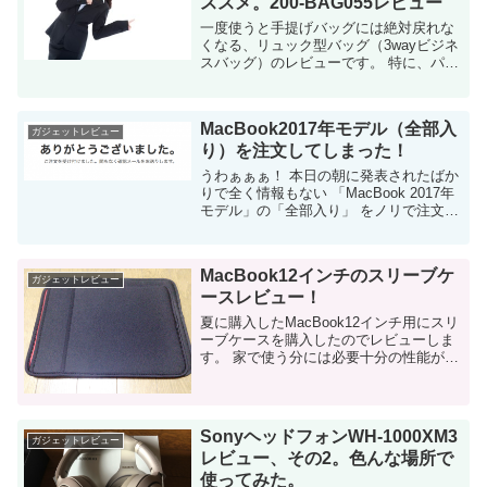
ススメ。200-BAG055レビュー
一度使うと手提げバッグには絶対戻れな
くなる、リュック型バッグ（3wayビジネ
スバッグ）のレビューです。 特に、パソ
コン等のモバイルデバイスを毎日持ち運
ぶSEにとっては、間違いなく手放せなく
なるアイテムになるでしょう。 ...
MacBook2017年モデル（全部入
ガジェットレビュー
り）を注文してしまった！
うわぁぁぁ！ 本日の朝に発表されたばか
りで全く情報もない 「MacBook 2017年
モデル」の「全部入り」 をノリで注文し
てしまいました！ 今日のWWDCで発表さ
れたMacBook まさか、本日のイベントで
発...
MacBook12インチのスリーブケ
ガジェットレビュー
ースレビュー！
夏に購入したMacBook12インチ用にスリ
ーブケースを購入したのでレビューしま
す。 家で使う分には必要十分の性能があ
ると思いました。 購入の動機 理由はシン
プルです。家でMacBook12を保護するケ
ースを探していたんで...
SonyヘッドフォンWH-1000XM3
ガジェットレビュー
レビュー、その2。色んな場所で
使ってみた。