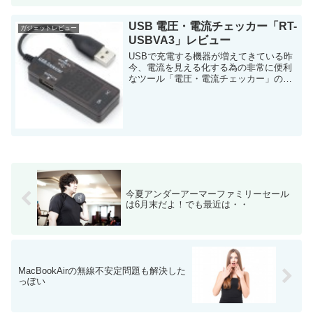
に「VASA BLÅ」というイヤホン...
USB 電圧・電流チェッカー「RT-
ガジェットレビュー
USBVA3」レビュー
USBで充電する機器が増えてきている昨
今、電流を見える化する為の非常に便利
なツール「電圧・電流チェッカー」のレ
ビューです！買ったのは「RT-USBVA3」
という製品です。 ワットチェッカーは既
に持っていた・・・が このブログの読...
今夏アンダーアーマーファミリーセール
は6月末だよ！でも最近は・・
MacBookAirの無線不安定問題も解決した
っぽい