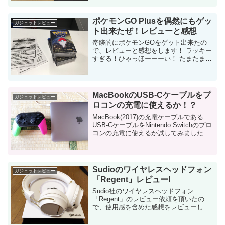
そもそもTIleとは？ですが、これは「紛
失防止タグ」...
ポケモンGO Plusを偶然にもゲッ
ガジェットレビュー
ト出来たぜ！レビューと感想
奇跡的にポケモンGOをゲット出来たの
で、レビューと感想をします！ ラッキー
すぎる！ひゃっほーーーい！ たまたま帰
省中のExpoシティーで！ 本当に偶然だっ
たんです！ ポケモンGO Plusが入手困難
なのは知っていまし...
MacBookのUSB-Cケーブルをプ
ガジェットレビュー
ロコンの充電に使えるか！？
MacBook(2017)の充電ケーブルである
USB-CケーブルをNintendo Switchのプロ
コンの充電に使えるか試してみました。
結論から言うと「全く問題なく使える」
結果となりました。 （まぁ当然ですね）
M...
Sudioのワイヤレスヘッドフォン
ガジェットレビュー
「Regent」レビュー!
Sudio社のワイヤレスヘッドフォン
「Regent」のレビュー依頼を頂いたの
で、使用感を含めた感想をレビューしま
す。 過去にイヤホンをレビューさせて頂
いた繫がりで 実は、Sudio社とは、過去