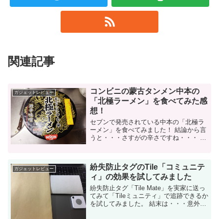
関連記事
コンビニの蒙古タンメン中本の
ガジェットレビュー
「北極ラーメン」を食べてみた感
想！
セブンで発売されている中本の「北極ラ
ーメン」を食べてみました！ 結論から言
うと・・・さすがの辛さですね・・・ 初
めて全部食べ終わる前にギブアップして
しまいました・・・ 中本の「北極ラーメ
ン」とは？ しる人ぞしる、激辛...
紛失防止タグのTile「コミュニテ
ガジェットレビュー
ィ」の効果を試してみました
紛失防止タグ「Tile Mate」を実家に送っ
てみて「Tileミュニティ」で追跡できるか
を試してみました。 結末は・・・意外な
結果に・・・ Tileコミュニティを試す！