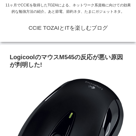
11ヶ月でCCIEを取得したTOZAIによる、ネットワーク系資格に向けての効果
的な勉強方法の紹介。あと節電、節約ネタ、たまにガジェットネタ。
CCIE TOZAIとITを楽しむブログ
LogicoolのマウスM545の反応が悪い原因
が判明した!