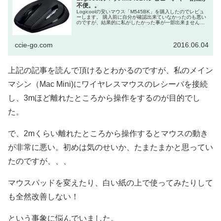
不便。。
Logicoolの安いマウス「M545BK」を購入したのでレビュ
ーします。 購入前に自分が確認出来ていなかったのも悪い
のですが、結果的に私がしたかった事が一部出来ませんで
した。。。 マウスの購入を考えた理由 私はプライベー...
ccie-go.com
2016.06.04
上記の記事を読んで頂けるとわかるのですが、私のメイン
マシン（Mac Mini)にワイヤレスマウスのレシーバを接続
し、3mほど離れたところから操作をするのが目的でし
た。
で、2mくらい離れたところから操作するとマウスの動き
が非常に悪い。初めは気のせいか、たまたまかと思ってい
たのですが、、、
マウスパッドを変えたり、白い紙の上で使ってみたりして
も全然改善しない！
という事象に悩んでいました。