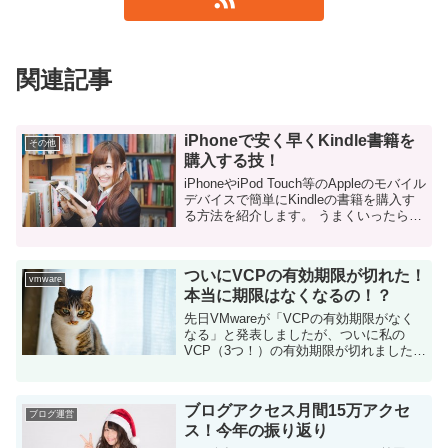
関連記事
iPhoneで安く早くKindle書籍を
その他
購入する技！
iPhoneやiPod Touch等のAppleのモバイル
デバイスで簡単にKindleの書籍を購入す
る方法を紹介します。 うまくいったら、
早いだけではなく、格安で購入する事も
出来ます。 設定のメリットなどをすっと
ばして設定方法ま...
ついにVCPの有効期限が切れた！
vmware
本当に期限はなくなるの！？
先日VMwareが「VCPの有効期限がなく
なる」と発表しましたが、ついに私の
VCP（3つ！）の有効期限が切れました！
本当に大丈夫なのでしょうか・・・ 先日
発表された内容のおさらい 要約すると
「これまで2年と設定していたV...
ブログアクセス月間15万アクセ
ブログ運営
ス！今年の振り返り