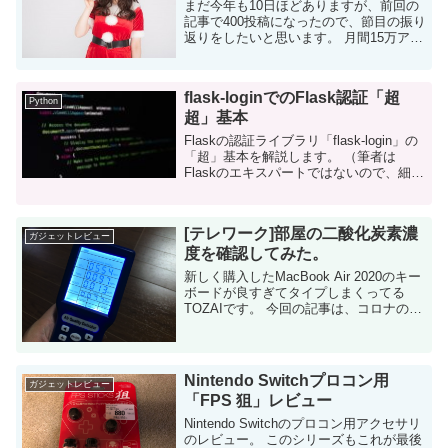
まだ今年も10日ほどありますが、前回の
記事で400投稿になったので、節目の振り
返りをしたいと思います。 月間15万アク
セス突破になりそう 具体的には16万から
17万のアクセスになりそうです。今月
は。 当ブログは開始から方針...
flask-loginでのFlask認証「超
Python
超」基本
Flaskの認証ライブラリ「flask-login」の
「超」基本を解説します。 （筆者は
Flaskのエキスパートではないので、細か
い用語の間違いなどあってもご容赦くだ
さい。認識違いがあれば教えて下さ
い。） はじめに ...
[テレワーク]部屋の二酸化炭素濃
ガジェットレビュー
度を確認してみた。
新しく購入したMacBook Air 2020のキー
ボードが良すぎてタイプしまくってる
TOZAIです。 今回の記事は、コロナの影
響でテレワーク（在宅勤務）が増えてい
る人に読んでもらいたい。 在宅中の二酸
化炭素、、確認して...
Nintendo Switchプロコン用
ガジェットレビュー
「FPS 狙」レビュー
Nintendo Switchのプロコン用アクセサリ
のレビュー。 このシリーズもこれが最後