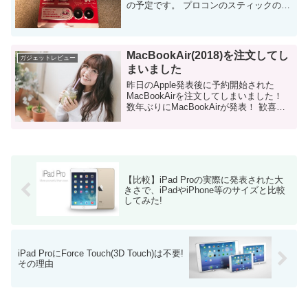
の予定です。 プロコンのスティックの性
能アップを目指して Nintendo Switchのプ
ロコンを使いやすくする目的で購入する
こと...
MacBookAir(2018)を注文してし
ガジェットレビュー
まいました
昨日のApple発表後に予約開始された
MacBookAirを注文してしまいました！
数年ぶりにMacBookAirが発表！ 歓喜し
た人も多いのではないでしょうか。
MacBook（無印）やMacBookProの新型
がどんど...
【比較】iPad Proの実際に発表された大
きさで、iPadやiPhone等のサイズと比較
してみた!
iPad ProにForce Touch(3D Touch)は不要!
その理由