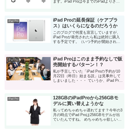
ます。iPad Proは今までのiPadよりさら
にバッテリーが大容量になっているの
で、適切なアダプタを選択しないと充電
に非常に時間がかかってしまいます。 ...
iPad Proの延長保証（ケアプラ
iPad Pro
ス）はいくらになるのだろうか
このブログで何度も宣言していますが、
iPad Proが発売されたら私は絶対に購入
する予定です。（いつ予約が開始される
か知ってる人がいたら教えてください）
その為、iPad Proの延長保証（アップル
ケアプラス）の価格が非常に気になり
iPad Proはこのまま予約なしで販
ま...
iPad Pro
売開始するパターン！？
私が予言していた「iPad Proの予約が10
月22日（昨日）始まる説」は見事外して
しまいました・・・ ていうか、iPad Pro
自体は11月発売が既に発表されており、
今の時点まで予約が出来ないってこと
は、もしかして予約なしでいきなり...
128GBのiPadProから256GBモ
iPad Pro
デルに買い替えようかな
私ってめちゃめちゃ遅れてます？今年の3
月の時点でiPad Proは256GBモデルが出
ていたんですね。 めちゃめちゃ欲しいよ
う。。。 私は発売日に買ったので、
128GB。。。 うーん、しくったかな？