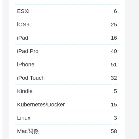
ESXi
6
iOS9
25
iPad
16
iPad Pro
40
iPhone
51
iPod Touch
32
Kindle
5
Kubernetes/Docker
15
Linux
3
Mac関係
58