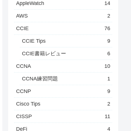
AppleWatch
14
AWS
2
CCIE
76
CCIE Tips
9
CCIE書籍レビュー
6
CCNA
10
CCNA練習問題
1
CCNP
9
Cisco Tips
2
CISSP
11
DeFi
4