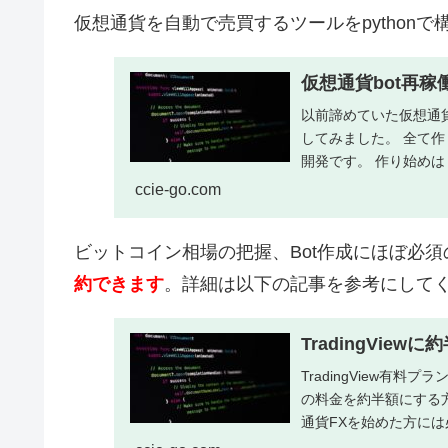
仮想通貨を自動で売買するツールをpython
仮想通貨bot再稼
以前諦めていた仮想通
してみました。 全て
開発です。 作り始めは「
ccie-go.com
ビットコイン相場の把握、Bot作成にほぼ必須のサ
約できます
。詳細は以下の記事を参考にして
TradingVie
TradingView有料
の料金を約半額にする方法
通貨FXを始めた方には必