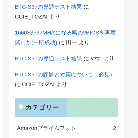
BTC-S37の導通テスト結果
に
CCIE_TOZAI
より
1660Sが37MH/sになる噂のvBIOSを再度
試した(一応成功)
に
田中
より
BTC-S37の導通テスト結果
に
やす
より
BTC-S37の課題と対策について（必見）
に
CCIE_TOZAI
より
カテゴリー
Amazonプライムフォト
2