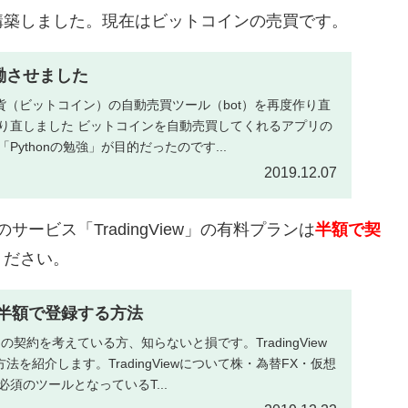
で構築しました。現在はビットコインの売買です。
働させました
貨（ビットコイン）の自動売買ツール（bot）を再度作り直
作り直しました ビットコインを自動売買してくれるアプリの
Pythonの勉強」が目的だったのです...
2019.12.07
ービス「TradingView」の有料プランは
半額で契
ください。
wに約半額で登録する方法
プランの契約を考えている方、知らないと損です。TradingView
を紹介します。TradingViewについて株・為替FX・仮想
須のツールとなっているT...