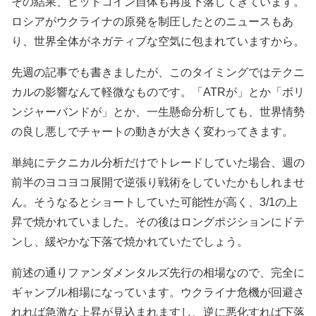
その結果、ビットコイン自体も再度下落してきています。
ロシアがウクライナの原発を制圧したとのニュースもあ
り、世界全体がネガティブな空気に包まれていますから。
先週の記事でも書きましたが、このタイミングではテクニ
カルの影響なんて軽微なものです。「ATRが」とか「ボリ
ンジャーバンドが」とか、一生懸命分析しても、世界情勢
の良し悪しでチャートの動きが大きく変わってきます。
単純にテクニカル分析だけでトレードしていた場合、週の
前半のヨコヨコ展開で逆張り戦術をしていたかもしれませ
ん。そうなるとショートしていた可能性が高く、3/1の上
昇で焼かれていました。その後はロングポジションにドテ
ンし、緩やかな下落で焼かれていたでしょう。
前述の通りファンダメンタルズ先行の相場なので、完全に
ギャンブル相場になっています。ウクライナ危機が回避さ
れれば急激な上昇が見込まれますし、逆に悪化すれば下落