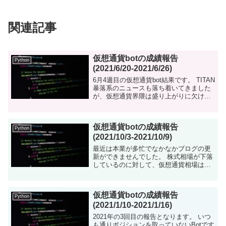
関連記事
仮想通貨botの成績報告
Python
(2021/6/20-2021/6/26)
6月4週目の仮想通貨bot結果です。 TITAN
暴落系のニュースも落ち着いてきました
が、仮想通貨界隈は盛り上がりに欠けて
きましたね。 BTCもレンジ相場が続いて
います。 仮想通貨botについて 仮想通貨
を自...
仮想通貨botの成績報告
Python
(2021/10/3-2021/10/9)
最近は本業が多忙でなかなかブログの更
新ができませんでした。 株式相場が下落
しているのに対して、仮想通貨相場は非
常に堅調な一週間でした。 特にBTCはど
んどん伸びてる！これだけ安定して伸び
ていったら気持ちいいですね。 ...
仮想通貨botの成績報告
Python
(2021/1/10-2021/1/16)
2021年の3回目の報告となります。 いつ
も通りポジションを取っていないBotです