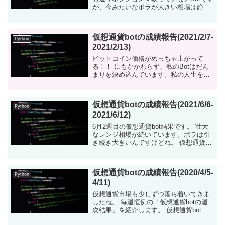
が、今みたいなボラが大きい相場は静観
も手だと思い始めました。 仮想通貨bot
について 仮想通貨を自動で売買するツー
ルをpython...
仮想通貨botの成績報告(2021/2/7-
Python
2021/2/13)
ビットコイン価格がめっちゃ上がって
る！！ にもかかわらず、私のBotはだん
まりを決め込んでいます。私の人生を象
徴している。 仮想通貨botについて 仮想
通貨を自動で売買するツールをpythonで
構築しました。現在...
仮想通貨botの成績報告(2021/6/6-
Python
2021/6/12)
6月2週目の仮想通貨bot結果です。 壮大
なレンジ相場が続いています。ボラは引
き続き大きいんですけどね。 仮想通貨
botについて 仮想通貨を自動で売買する
ツールをpythonで構築しました。現在は
ビットコインの売...
仮想通貨botの成績報告(2020/4/5-
Python
4/11)
仮想通貨市場も少しずつ落ち着いてきま
したね。 毎週恒例の「仮想通貨botの週
次結果」を紹介します。 仮想通貨botに
ついて 仮想通貨を自動で売買するツール