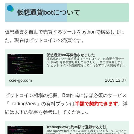
仮想通貨botについて
仮想通貨を自動で売買するツールをpythonで構築しまし
た。現在はビットコインの売買です。
仮想通貨bot再稼働させました
以前諦めていた仮想通貨（ビットコイン）の自動売買ツー
ル（bot）を再度作り直してみました。 全て作り直しまし
た ビットコインを自動売買してくれるアプリの開発です。
作り始めは「Pythonの勉強」が目的だったのです...
ccie-go.com
2019.12.07
ビットコイン相場の把握、Bot作成にほぼ必須のサービス
「TradingView」の有料プランは
半額で契約できます
。詳
細は以下の記事を参考にしてください。
TradingViewに約半額で登録する方法
TradingView有料プランの契約を考えている方、知らないと