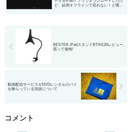
デオをiPadアプリでダウンロードしたけ
ど、結局オフラインで見れない！と嘆い
ている方へ参考情報です。 ちなみに、
Amazonプライムビデオの動画をiPadへ
ダウンロードする方法は、以下を参照し
て...
BESTEK iPadスタンドBTIH130レビュー,
買って後悔!
動画配信サービスがDVDレンタルのパイ
を喰らっている現状について
コメント