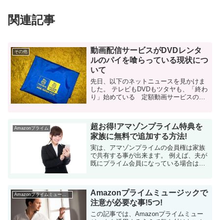
関連記事
動画配信サービスがDVDレンタ
その他
ルのパイを喰らっている現状につ
いて
先日、以下のネットニュースを見かけま
した。 テレビもDVDもツタヤも、「終わ
り」始めている 定額動画サービスの脅
威 TSUTAYAも直営店は赤字 TSUTAYAと
言えば、日本人なら誰でも知っているレ
ンタルビデオの大手で...
超お得!アマゾンプライム特典を
Amazonプライム
家族に無料で追加する方法!
実は、アマゾンプライムの会員権は家族
で共有する事が出来ます。 例えば、夫が
既にプライム会員になっている場合は、
妻の非プライム会員アカウントにプライ
ム特典を付与（共有）する事が可能で
す。無料で。 もちろん、夫のアカウント
Amazonプライムミュージックで
と妻のアカ...
Amazonプライムミュージック
注意が必要な事!5つ!
この記事では、Amazonプライムミュー