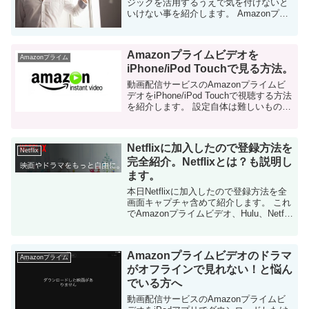
ジックを活用するうえで気を付けないと
いけない事を紹介します。 Amazonプラ
イムミュージックそのもののレビューに
ついては以下を参考にしてください。
Amazonプライムミュー...
Amazonプライムビデオを
Amazonプライム
iPhone/iPod Touchで見る方法。
動画配信サービスのAmazonプライムビ
デオをiPhone/iPod Touchで視聴する方法
を紹介します。 設定自体は難しいもので
はないのですが、念のため画面キャプチ
ャ含めて共有します。 Amazonプライム
ビデオをiPhon...
Netflixに加入したので登録方法を
Netflix
完全紹介。Netflixとは？も説明し
ます。
本日Netflixに加入したので登録方法を全
画面キャプチャ含めて紹介します。 これ
でAmazonプライムビデオ、Hulu、Netflix
と日本でメジャーな動画配信サービス全
てに加入した事になりました。 Amazon
プライムビデオ...
Amazonプライムビデオのドラマ
Amazonプライム
がオフラインで見れない！と悩ん
でいる方へ
動画配信サービスのAmazonプライムビ