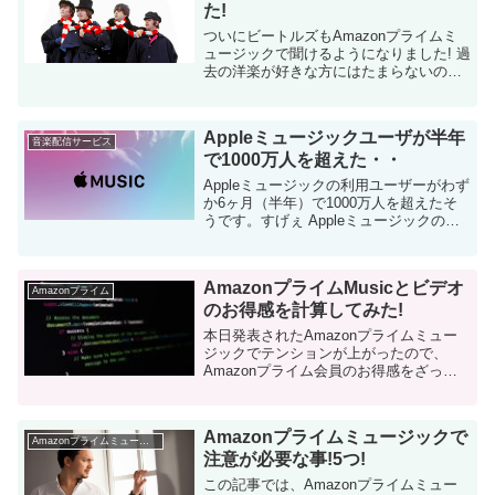
た!
ついにビートルズもAmazonプライムミ
ュージックで聞けるようになりました! 過
去の洋楽が好きな方にはたまらないので
はないでしょうか。 Amazonプライムミ
ュージックのレビュー自体は以下の記事
を参照してください。 ...
Appleミュージックユーザが半年
音楽配信サービス
で1000万人を超えた・・
Appleミュージックの利用ユーザーがわず
か6ヶ月（半年）で1000万人を超えたそ
うです。すげぇ Appleミュージックの利
用ユーザーが大台超え MacRumorsによ
ると、Appleミュージックの利用ユーザー
が1000万人を超えたとF...
AmazonプライムMusicとビデオ
Amazonプライム
のお得感を計算してみた!
本日発表されたAmazonプライムミュー
ジックでテンションが上がったので、
Amazonプライム会員のお得感をざっと
計算してみました。 Amazonプライムミ
ュージックの最速レビューについては以
下を参考にしてください。 結...
Amazonプライムミュージックで
Amazonプライムミュージック
注意が必要な事!5つ!
この記事では、Amazonプライムミュー