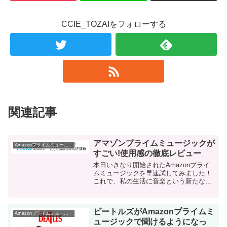
CCIE_TOZAIをフォローする
関連記事
アマゾンプライムミュージックが
Amazonプライムミュージック
すごい!使用感の徹底レビュー
本日いきなり開始されたAmazonプライ
ムミュージックを早速試してみました！
これで、私の生活に音楽という新たな要
素が加わると思ったらめっちゃ楽しみで
す！ とりあえず、まずは試してみたファ
ーストインプレッションレビューを紹介
ビートルズがAmazonプライムミ
しま...
Amazonプライムミュージック
ュージックで聞けるようになっ