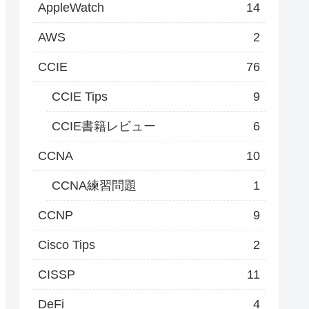
AppleWatch
14
AWS
2
CCIE
76
CCIE Tips
9
CCIE書籍レビュー
6
CCNA
10
CCNA練習問題
1
CCNP
9
Cisco Tips
2
CISSP
11
DeFi
4