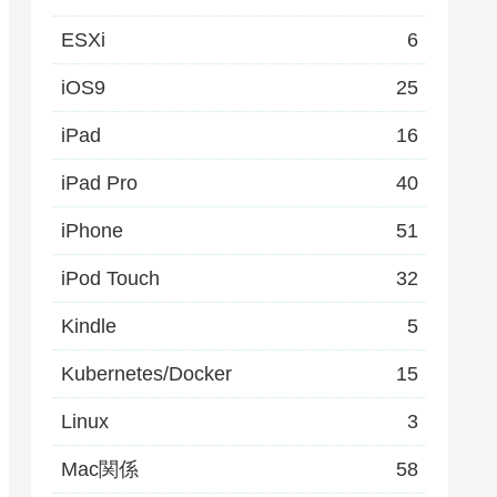
ESXi
6
iOS9
25
iPad
16
iPad Pro
40
iPhone
51
iPod Touch
32
Kindle
5
Kubernetes/Docker
15
Linux
3
Mac関係
58