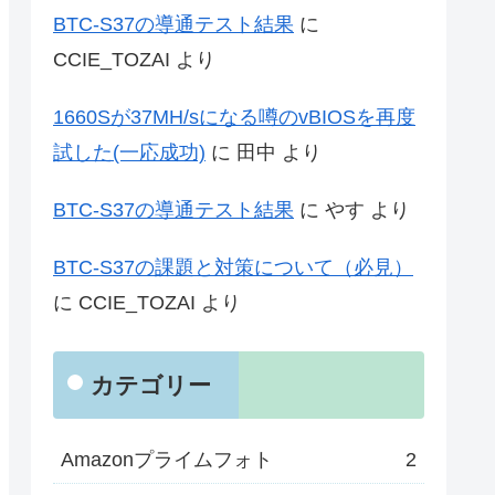
BTC-S37の導通テスト結果
に
CCIE_TOZAI
より
1660Sが37MH/sになる噂のvBIOSを再度
試した(一応成功)
に
田中
より
BTC-S37の導通テスト結果
に
やす
より
BTC-S37の課題と対策について（必見）
に
CCIE_TOZAI
より
カテゴリー
Amazonプライムフォト
2