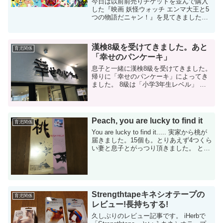
今日は以前前売りチケットを並んで購入
した『映画 妖怪ウォッチ エンマ大王と5
つの物語だニャン！』を見てきましたの
でざっとレビューします。 前売りチケッ
トは並ぶ必要がなかった これは、過去の
記事にも書きましたが、去年の妖怪ウオ
漢検8級を受けてきました。あと
ッチ...
育児関係
「幸せのパンケーキ」
息子と一緒に漢検8級を受けてきました。
帰りに「幸せのパンケーキ」によってき
ました。 8級は「小学3年生レベル」 先
日の日曜日に漢検を受験してきました。
「8級」です。小学3年生レベルらしく、
例えば「湖」とか「農業」とかが出...
Peach, you are lucky to find it
育児関係
You are lucky to find it..... 実家から桃が
届きました。15個も。とりあえず4つくら
い妻と息子とがっつり頂きました。 とて
も美味しかったです。夏は桃やスイカと
美味しいフルーツが多くていいですね...
Strengthtapeキネシオテープの
育児関係
レビュー!長持ちする!
久しぶりのレビュー記事です。 iHerbで