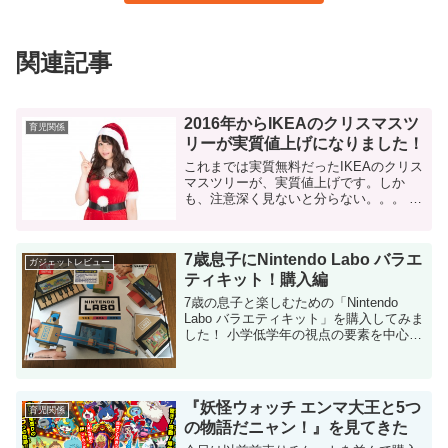
関連記事
2016年からIKEAのクリスマスツ
育児関係
リーが実質値上げになりました！
これまでは実質無料だったIKEAのクリス
マスツリーが、実質値上げです。しか
も、注意深く見ないと分らない。。。 今
年もIKEAでクリスマスツリーの購入を検
討している方は、気をつけて下さい！
IKEAのクリスマスツリーはこれまで...
7歳息子にNintendo Labo バラエ
ガジェットレビュー
ティキット！購入編
7歳の息子と楽しむための「Nintendo
Labo バラエティキット」を購入してみま
した！ 小学低学年の視点の要素を中心に
紹介していきます。 ゴールデンウイーク
なので、何か面白い経験をさせたい！ 巷
ではゴールデンウイーク...
『妖怪ウォッチ エンマ大王と5つ
育児関係
の物語だニャン！』を見てきた