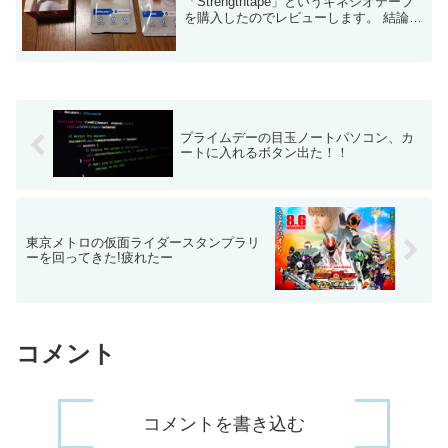
「Strengthtape」というキネシオテープ
を購入したのでレビューします。 結論か
ら言うと、9日貼っても問題なし、かぶれ
もなしと、非常に優秀なキネシオテープ
でした。 実際に9日...
プライムデーの目玉ノートパソコン、カ
ートに入れるボタン出た！！
東京メトロの仮面ライダースタンプラリ
ーを回ってきた!疲れたー
コメント
コメントを書き込む