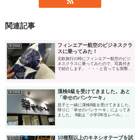
関連記事
フィンエアー航空のビジネスクラ
育児関係
スに乗ってみた！
北欧旅行の時にフィンエアー航空のビジ
ネスクラスに乗ってみたので、写真付き
で紹介します。 ・・・と言っても実際に
乗ったのはわずか20分程度ですが（笑）
北欧旅行にフィンエアー航空を利用しま
した 先日の記事にも書きましたが、少...
漢検8級を受けてきました。あと
育児関係
「幸せのパンケーキ」
息子と一緒に漢検8級を受けてきました。
帰りに「幸せのパンケーキ」によってき
ました。 8級は「小学3年生レベル」 先
日の日曜日に漢検を受験してきました。
「8級」です。小学3年生レベルらしく、
例えば「湖」とか「農業」とかが出...
10種類以上のキネシオテープを試
育児関係