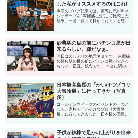
した私がオススメするのはこれ!
今回のブログ記事では、実際に私がキネ
シオテープを10種類以上試して比較した
結果、一番「買って良かった！」と感じ
たキネシオテープを紹介します。 前回の
ブログの記事では、キネシオテープを選
定する上で初心者が陥りやすいミスにつ
いて紹介しまし...
妙典駅の目の前にパチンコ屋が出
育児関係
来るらしい。嫌だなぁ。
今日は久しぶりの地元ネタです。 東西線
の妙典駅の目の前にパチンコ屋ができる
らしい。正直、残念です。 本当に駅の目
の前らしい このブログでも少し紹介して
いましたが、私は行徳と妙典近辺に住ん
でいます。これまでも行徳のパンケー
日本橋高島屋の「かいけつゾロリ
キ...
育児関係
大冒険展」に行ってきた（写真
多）
ゴールデンウィークのイベントの一つと
して、家族で「かいけつゾロリ大冒険
展」に行ってきました。日本橋の高島屋
です。 今回は写真もたくさん撮ってきま
した。 かいけつゾロリ大冒険展って？ 5
月8日（月）まで、東京の日本橋高島屋
子供が鉄棒で足かけ上がりを出来
で...
育児関係