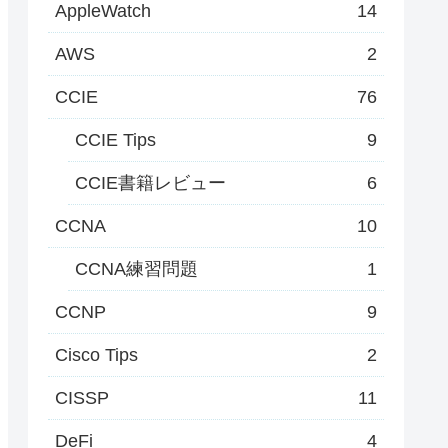
AppleWatch
14
AWS
2
CCIE
76
CCIE Tips
9
CCIE書籍レビュー
6
CCNA
10
CCNA練習問題
1
CCNP
9
Cisco Tips
2
CISSP
11
DeFi
4