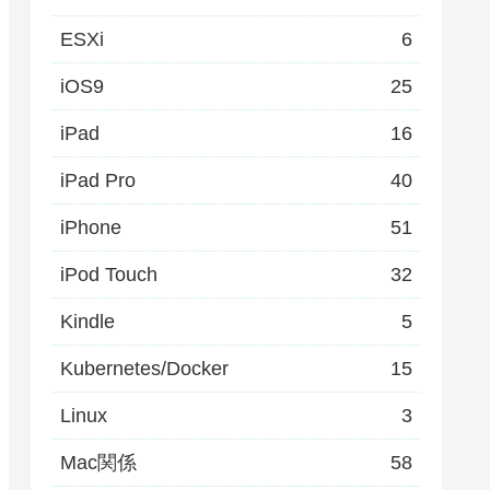
ESXi
6
iOS9
25
iPad
16
iPad Pro
40
iPhone
51
iPod Touch
32
Kindle
5
Kubernetes/Docker
15
Linux
3
Mac関係
58