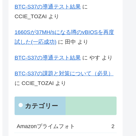
BTC-S37の導通テスト結果
に
CCIE_TOZAI
より
1660Sが37MH/sになる噂のvBIOSを再度
試した(一応成功)
に
田中
より
BTC-S37の導通テスト結果
に
やす
より
BTC-S37の課題と対策について（必見）
に
CCIE_TOZAI
より
カテゴリー
Amazonプライムフォト
2