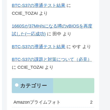
BTC-S37の導通テスト結果
に
CCIE_TOZAI
より
1660Sが37MH/sになる噂のvBIOSを再度
試した(一応成功)
に
田中
より
BTC-S37の導通テスト結果
に
やす
より
BTC-S37の課題と対策について（必見）
に
CCIE_TOZAI
より
カテゴリー
Amazonプライムフォト
2