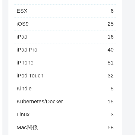
ESXi
6
iOS9
25
iPad
16
iPad Pro
40
iPhone
51
iPod Touch
32
Kindle
5
Kubernetes/Docker
15
Linux
3
Mac関係
58