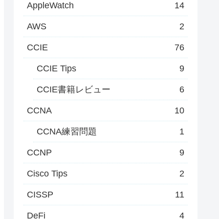
AppleWatch
14
AWS
2
CCIE
76
CCIE Tips
9
CCIE書籍レビュー
6
CCNA
10
CCNA練習問題
1
CCNP
9
Cisco Tips
2
CISSP
11
DeFi
4